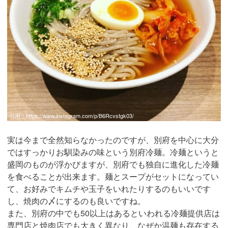
引用：
https://www.instagram.com/p/B6Rcvstgk03/
実は今まで全然知らなかったのですが、別府を中心に大分
ではすっかりお馴染みの味という別府冷麺。冷麺というと
盛岡のものが浮かびますが、別府でも独自に進化した冷麺
を食べることが出来ます。麺とスープがセットになってい
て、お好みでキムチや玉子をいれたりするのもいいです
し、焼肉の〆にするのも良いですね。
また、別府の中でも50以上はあるといわれる冷麺提供店は
専門店と焼肉店でも大きく異なり、なぜか温麺も存在する