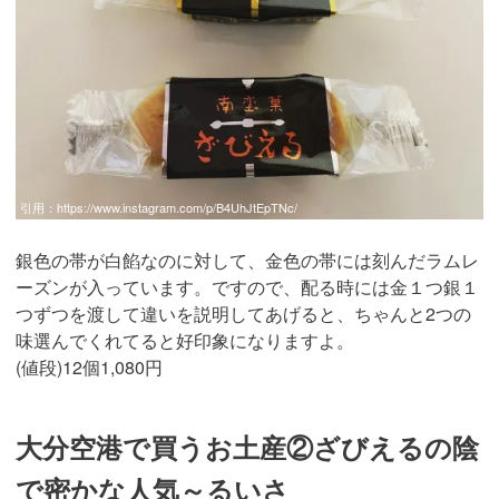
引用：
https://www.instagram.com/p/B4UhJtEpTNc/
銀色の帯が白餡なのに対して、金色の帯には刻んだラムレ
ーズンが入っています。ですので、配る時には金１つ銀１
つずつを渡して違いを説明してあげると、ちゃんと2つの
味選んでくれてると好印象になりますよ。
(値段)12個1,080円
大分空港で買うお土産②ざびえるの陰
で密かな人気～るいさ