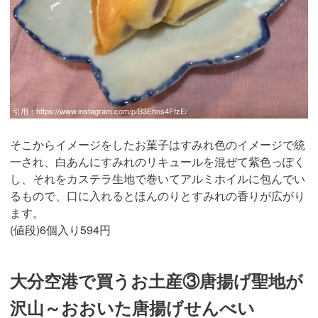
引用：
https://www.instagram.com/p/B3Ehns4FfzE/
そこからイメージをしたお菓子はすみれ色のイメージで統
一され、白あんにすみれのリキュールを混ぜて紫色っぽく
し、それをカステラ生地で巻いてアルミホイルに包んでい
るもので、口に入れるとほんのりとすみれの香りが広がり
ます。
(値段)6個入り594円
大分空港で買うお土産③唐揚げ聖地が
沢山～おおいた唐揚げせんべい