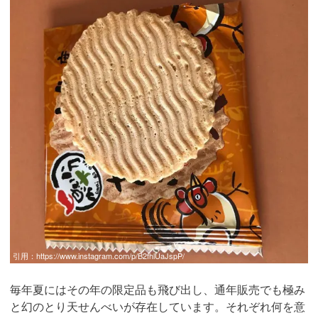
引用：
https://www.instagram.com/p/B2fhlUaJspP/
毎年夏にはその年の限定品も飛び出し、通年販売でも極み
と幻のとり天せんべいが存在しています。それぞれ何を意