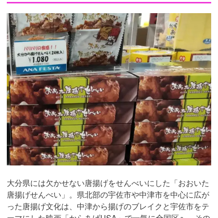
大分県には欠かせない唐揚げをせんべいにした「おおいた
唐揚げせんべい」。県北部の宇佐市や中津市を中心に広が
った唐揚げ文化は、中津から揚げのブレイクと宇佐市をテ
ーマにした映画「からあげUSA」で一気に全国区へ。その