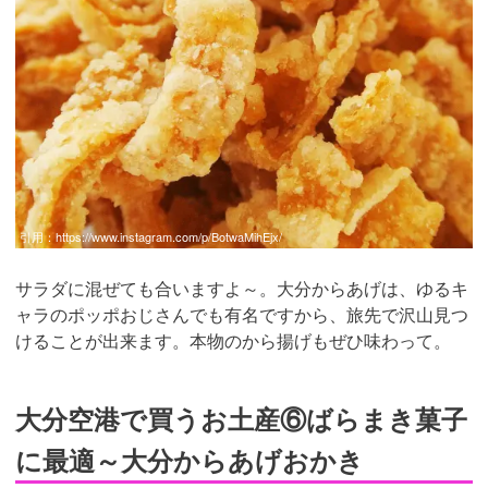
引用：
https://www.instagram.com/p/BotwaMihEjx/
サラダに混ぜても合いますよ～。大分からあげは、ゆるキ
ャラのポッポおじさんでも有名ですから、旅先で沢山見つ
けることが出来ます。本物のから揚げもぜひ味わって。
大分空港で買うお土産⑥ばらまき菓子
に最適～大分からあげおかき