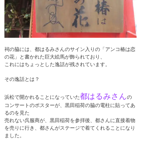
祠の脇には、都はるみさんのサイン入りの「アンコ椿は恋
の花」と書かれた巨大絵馬が飾られており、
これにはちょっとした逸話が残されています。
その逸話とは？
都はるみさん
浜松で開かれることになっていた
の
コンサートのポスターが、黒田稲荷の脇の電柱に貼ってあ
るのを見た
売れない呉服商が、黒田稲荷を参拝後、都さんに直接着物
を売りに行き、都さんがステージで着てくれることになり
ました。