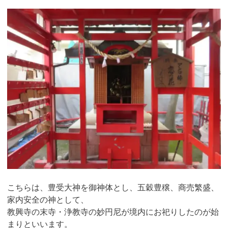
こちらは、豊受大神を御神体とし、五穀豊穣、商売繁盛、
家内安全の神として、
教興寺の末寺・浄教寺の妙円尼が境内にお祀りしたのが始
まりといいます。