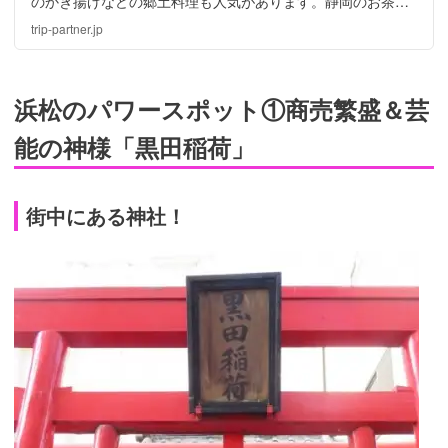
のかき揚げなどの郷土料理も人気があります。静岡のお茶は
高品質で有名で、静岡のお茶を使った美味しいスイーツも人
trip-partner.jp
気です。今回は、静岡でも特におすすめのお土産を紹介しま
す。
浜松のパワースポット①商売繁盛＆芸
能の神様「黒田稲荷」
街中にある神社！