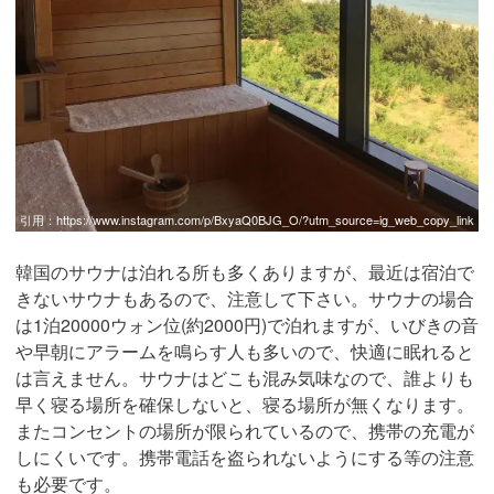
引用：
https://www.instagram.com/p/BxyaQ0BJG_O/?utm_source=ig_web_copy_link
韓国のサウナは泊れる所も多くありますが、最近は宿泊で
きないサウナもあるので、注意して下さい。サウナの場合
は1泊20000ウォン位(約2000円)で泊れますが、いびきの音
や早朝にアラームを鳴らす人も多いので、快適に眠れると
は言えません。サウナはどこも混み気味なので、誰よりも
早く寝る場所を確保しないと、寝る場所が無くなります。
またコンセントの場所が限られているので、携帯の充電が
しにくいです。携帯電話を盗られないようにする等の注意
も必要です。