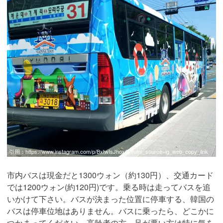
引用：
https://www.instagram.com/p/BxtwIsJhoxC/?utm_source=ig_web_copy_link
市内バスは現金だと1300ウォン（約130円）、交通カード
では1200ウォン(約120円)です。乗る時は走ってバスを追
いかけて下さい。バスが決まった位置に停車する、韓国の
バスは停車位地はありません。バスに乗ったら、どこかに
つかまってください。高齢者の方、足が悪い方は特に気を