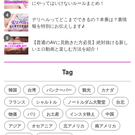
にやってはいけないルールまとめ！
デリヘルってどこまでできるの？本番は？裏情
報を特別にお伝えします♪
【普通のAVに見飽きた方必見】絶対抜ける新し
いエロ動画と楽しむ方法を紹介！
Tag
韓国
台湾
バンクーバー
観光
カナダ
フランス
シャルトル
ノートルダム大聖堂
台北
物価
パリ
お土産
インスタ映え
中国
アジア
オセアニア
北アメリカ
南アメリカ