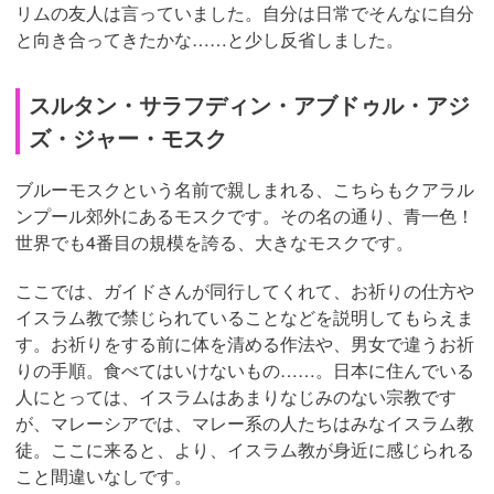
リムの友人は言っていました。自分は日常でそんなに自分
と向き合ってきたかな……と少し反省しました。
スルタン・サラフディン・アブドゥル・アジ
ズ・ジャー・モスク
ブルーモスクという名前で親しまれる、こちらもクアラル
ンプール郊外にあるモスクです。その名の通り、青一色！
世界でも4番目の規模を誇る、大きなモスクです。
ここでは、ガイドさんが同行してくれて、お祈りの仕方や
イスラム教で禁じられていることなどを説明してもらえま
す。お祈りをする前に体を清める作法や、男女で違うお祈
りの手順。食べてはいけないもの……。日本に住んでいる
人にとっては、イスラムはあまりなじみのない宗教です
が、マレーシアでは、マレー系の人たちはみなイスラム教
徒。ここに来ると、より、イスラム教が身近に感じられる
こと間違いなしです。