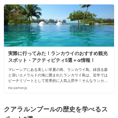
実際に行ってみた！ランカウイのおすすめ観光
スポット・アクティビティ5選＋α情報！
マレーシアにある美しい常夏の島、ランカウイ島。緑茂る森
と深いエメラルドの海に囲まれたランカウイ島は、近年では
ビーチリゾートとして世界的に人気上昇中！そんなランカウ
イ島について実際に訪れた経験を元に、ここだけは見逃せな
trip-partner.jp
い！おすすめの観光5選＋αをご紹介します。
クアラルンプールの歴史を学べるス