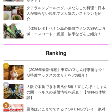
ットも！
クアラルンプールのグルメならこの料理！日本
人が知らない現地で大人気のレストランを紹
介！
【体験レポ】ペナン島の風俗でメンズSPAは消
滅！エスコート・置屋・按摩などをご紹介！
Ranking
【2026年最新情報】東京の立ちんぼ事情は今！
期待度マックスのエリアを5つ紹介！
大阪で本番できる裏風俗8選！立ちんぼ・ちょん
の間・ヘルスの基盤情報を調査！【NN/NS体験
談】
風俗はどこまでできる？OKとNGプレイ・絶対