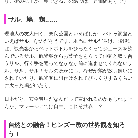
り。街の様子が一望できるこの階段は、昇価値ありです。
サル、鳩、鶏……
現地人の友人曰く、奈良公園といえばしか、バトゥ洞窟と
いえばサル、なのだそうです。本当にサルだらけ。階段に
は、観光客からペットボトルをひったくってジュースを飲
んでいるサル、観光客からお菓子をもらって仲間と取り合
うサル、行く手を遮ってなかなか前に進ませてくれないサ
ル、サル、サル！サルのほかにも、なぜか鶏が放し飼いに
されていたり、観光客に餌付けされてびっくりするくらい
に太った鳩がいたり。
日本だと、安全管理だなんだって言われるのかもしれませ
んが、マレーシアでは自由。これぞ共存…？
自然との融合！ヒンズー教の世界観を知ろ
う！