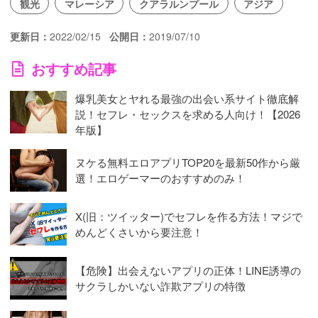
観光
マレーシア
クアラルンプール
アジア
更新日
2022/02/15
公開日
2019/07/10
おすすめ記事
爆乳美女とヤれる最強の出会い系サイト徹底解
説！セフレ・セックスを求める人向け！【2026
年版】
ヌケる無料エロアプリTOP20を最新50作から厳
選！エロゲーマーのおすすめのみ！
X(旧：ツイッター)でセフレを作る方法！マジで
めんどくさいから要注意！
【危険】出会えないアプリの正体！LINE誘導の
サクラしかいない詐欺アプリの特徴