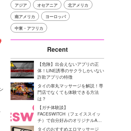
アジア
オセアニア
北アメリカ
南アメリカ
ヨーロッパ
中東・アフリカ
持
Recent
【危険】出会えないアプリの正
体！LINE誘導のサクラしかいない
詐欺アプリの特徴
タイの睾丸マッサージを解説！専
ン
門店でなくても体験できる方法
は？
【ガチ体験談】
。
FACESWITCH（フェイススイッ
チ）で自分好みのオリジナルAV
動画を作成！オナニーライフに革
タイのおすすめエロマッサージ