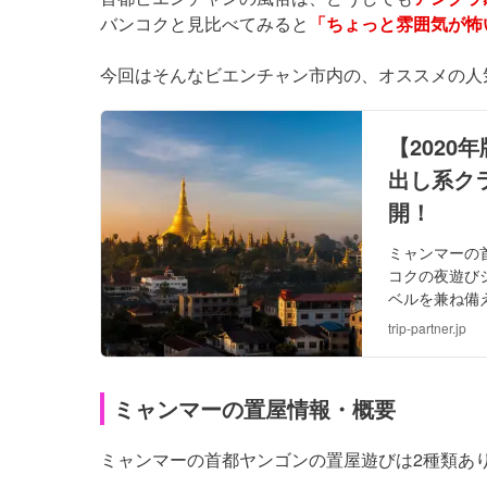
バンコクと見比べてみると
「ちょっと雰囲気が怖い.
今回はそんなビエンチャン市内の、オススメの人
【202
出し系ク
開！
ミャンマーの
コクの夜遊び
ベルを兼ね備
が燦々とする
trip-partner.jp
ミャンマーの置屋情報・概要
ミャンマーの首都ヤンゴンの置屋遊びは2種類あ