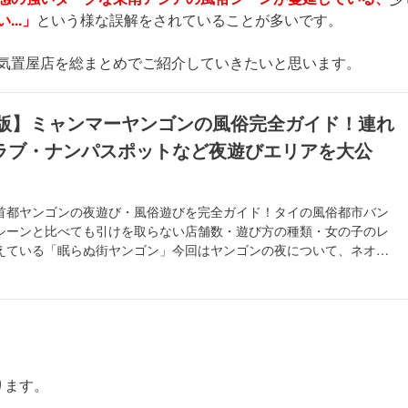
..」
という様な誤解をされていることが多いです。
気置屋店を総まとめでご紹介していきたいと思います。
0年版】ミャンマーヤンゴンの風俗完全ガイド！連れ
ラブ・ナンパスポットなど夜遊びエリアを大公
首都ヤンゴンの夜遊び・風俗遊びを完全ガイド！タイの風俗都市バン
シーンと比べても引けを取らない店舗数・遊び方の種類・女の子のレ
えている「眠らぬ街ヤンゴン」今回はヤンゴンの夜について、ネオン
大人の夜遊びシーンを徹底解説
ります。