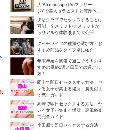
命勃発！
店”A5 massage (A5マッサー
ジ)”で美人セラピストと濃厚体験
【抜き・本番】
快活クラブでセックスすることは
可能！？メリット/デメリットか
らリアルな体験談まで大公開
ダッチワイフの種類や選び方・お
すすめ商品をタイプ別に紹介！
と
年末年始を風俗で過ごそう！おす
すめの風俗3選と風俗での過ごし
方！
岡山で即日セックスする方法｜ヤ
レる女子が集まる場所・裏風俗ま
じ
で完全ガイド
高崎で即日セックスする方法｜ヤ
レる女子が集まる場所・裏風俗ま
で完全ガイド
小田原で即日セックスする方法｜