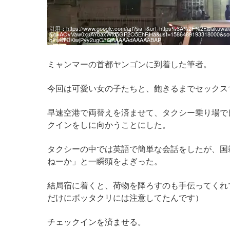
引用：
https://www.google.com/url?sa=i&url=https%3A%2F%2Fwaku
sig=AOvVaw0xuAYbaxWto5GF2O5EhRHa&ust=1586489193318000&sou
qFwoTCKiwjPyy2ugCFQAAAAAdAAAAABAP
ミャンマーの首都ヤンゴンに到着した筆者。
今回は可愛い女の子たちと、飽きるまでセックス
早速空港で両替えを済ませて、タクシー乗り場で良
クインをしに向かうことにした。
タクシーの中では英語で簡単な会話をしたが、国
ねーか」と一瞬頭をよぎった。
結局宿に着くと、荷物を降ろすのも手伝ってくれ
だけにボッタクリには注意してたんです）
チェックインを済ませる。