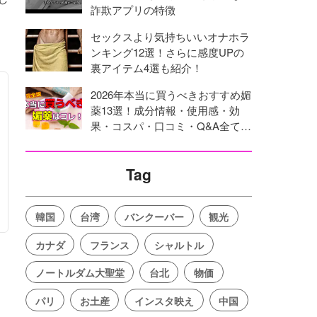
詐欺アプリの特徴
セックスより気持ちいいオナホラ
ンキング12選！さらに感度UPの
裏アイテム4選も紹介！
2026年本当に買うべきおすすめ媚
薬13選！成分情報・使用感・効
果・コスパ・口コミ・Q&A全てを
網羅！
Tag
韓国
台湾
バンクーバー
観光
カナダ
フランス
シャルトル
ノートルダム大聖堂
台北
物価
パリ
お土産
インスタ映え
中国