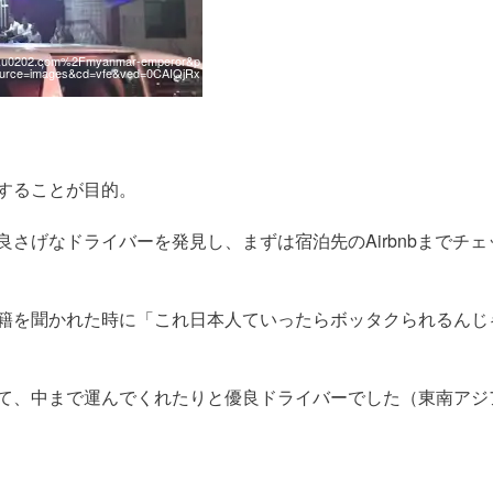
waku0202.com%2Fmyanmar-emperor&p
rce=images&cd=vfe&ved=0CAIQjRx
することが目的。
さげなドライバーを発見し、まずは宿泊先のAirbnbまでチェ
籍を聞かれた時に「これ日本人ていったらボッタクられるんじ
て、中まで運んでくれたりと優良ドライバーでした（東南アジ