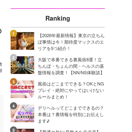
Ranking
の
【2026年最新情報】東京の立ちん
ぼ事情は今！期待度マックスのエ
リアを5つ紹介！
大阪で本番できる裏風俗8選！立
者
ちんぼ・ちょんの間・ヘルスの基
遊
盤情報を調査！【NN/NS体験談】
風俗はどこまでできる？OKとNG
プレイ・絶対にやってはいけない
ルールまとめ！
デリヘルってどこまでできるの？
本番は？裏情報を特別にお伝えし
ます♪
【普通のAVに見飽きた方必見】