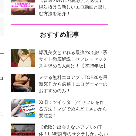
絶対抜ける新しいエロ動画と楽し
む方法を紹介！
おすすめ記事
爆乳美女とヤれる最強の出会い系
サイト徹底解説！セフレ・セック
スを求める人向け！【2026年版】
ヌケる無料エロアプリTOP20を最
コ
新50作から厳選！エロゲーマーの
おすすめのみ！
X(旧：ツイッター)でセフレを作
る方法！マジでめんどくさいから
こ
要注意！
【危険】出会えないアプリの正
体！LINE誘導のサクラしかいない
し