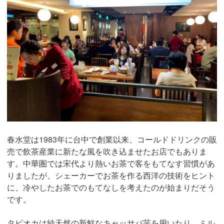
春水堂は1983年に台中で創業以来、コールドドリンクの販
売で飲茶産業に新たな風を吹き込ませたお店でもありま
す。中華圏では宋代より熱いお茶で客をもてなす習慣があ
りましたが、シェーカーでお茶を作る西洋の技術をヒント
に、冷やしたお茶でのもてなしを考えたのが始まりだそう
です。
タピオカは純天然の新鮮なキャッサバ芋を用いたり、ミル