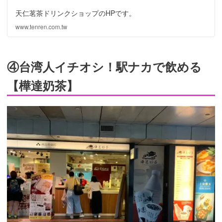
天仁茗茶ドリンクショップのHPです。
www.tenren.com.tw
④台湾人イチオシ！駅ナカで飲める
【樺達奶茶】