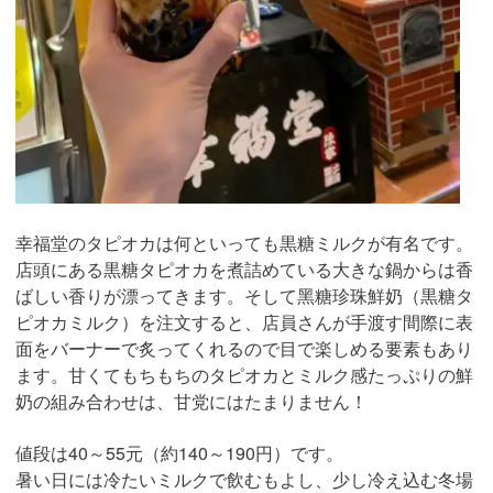
幸福堂のタピオカは何といっても黒糖ミルクが有名です。
店頭にある黒糖タピオカを煮詰めている大きな鍋からは香
ばしい香りが漂ってきます。そして黑糖珍珠鮮奶（黒糖タ
ピオカミルク）を注文すると、店員さんが手渡す間際に表
面をバーナーで炙ってくれるので目で楽しめる要素もあり
ます。甘くてもちもちのタピオカとミルク感たっぷりの鮮
奶の組み合わせは、甘党にはたまりません！
値段は40～55元（約140～190円）です。
暑い日には冷たいミルクで飲むもよし、少し冷え込む冬場