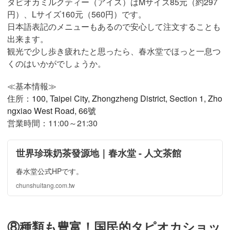
タピオカミルクティー（アイス）はMサイズ85元（約297
円）、Lサイズ160元（560円）です。
日本語表記のメニューもあるので安心して注文することも
出来ます。
観光で少し歩き疲れたと思ったら、春水堂でほっと一息つ
くのはいかがでしょうか。
≪基本情報≫
住所：
100, Taipei City, Zhongzheng District, Section 1, Zho
ngxiao West Road, 66號
営業時間：11:00～21:30
世界珍珠奶茶發源地｜春水堂 - 人文茶館
春水堂公式HPです。
chunshuitang.com.tw
⑧種類も豊富！国民的タピオカショッ