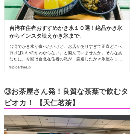
台湾在住者おすすめかき氷１０選！絶品かき氷
からインスタ映えかき氷まで。
台湾でかき氷が食べたいけど、お店がありすぎて正直どこへ
行けばいいのかわからない。と悩んでいませんか。そんなあ
なたに、今回は台北在住者の私が、厳選したかき氷屋を１０
選ご紹介致します。絶品かき氷からインスタ映えかき氷ま
trip-partner.jp
で、是非参考にしてください。
③お茶屋さん発！良質な茶葉で飲むタ
ピオカ！ 【天仁茗茶】