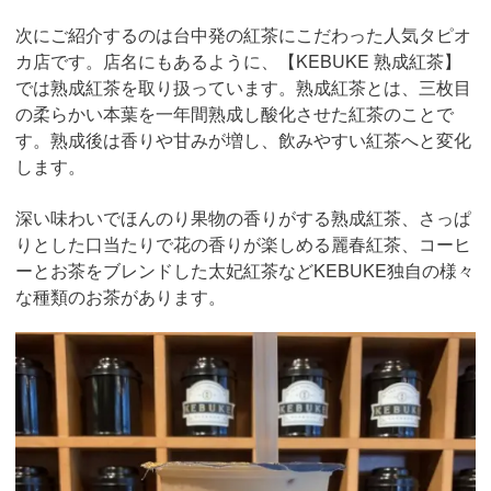
次にご紹介するのは台中発の紅茶にこだわった人気タピオ
カ店です。店名にもあるように、【KEBUKE 熟成紅茶】
では熟成紅茶を取り扱っています。熟成紅茶とは、三枚目
の柔らかい本葉を一年間熟成し酸化させた紅茶のことで
す。熟成後は香りや甘みが増し、飲みやすい紅茶へと変化
します。
深い味わいでほんのり果物の香りがする熟成紅茶、さっぱ
りとした口当たりで花の香りが楽しめる麗春紅茶、コーヒ
ーとお茶をブレンドした太妃紅茶などKEBUKE独自の様々
な種類のお茶があります。