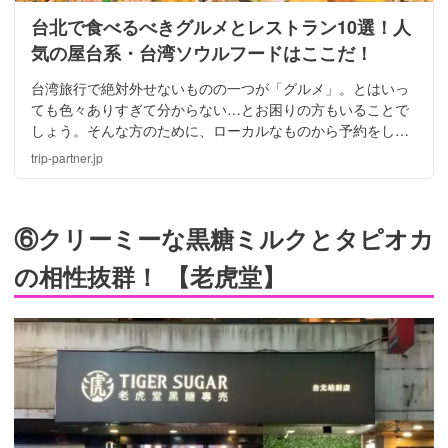
台北で食べるべきグルメとレストラン10選！人
気の屋台系・台湾ソウルフードはここだ！
台湾旅行で絶対外せないものの一つが「グルメ」。とはいっ
ても色々ありすぎて分からない…とお困りの方もいることで
しょう。そんな方のために、ローカルなものから予約をしな
いと食べられないようなちょっと高級なものまで、厳選した
trip-partner.jp
８つのおすすめをご紹介します！
⑥クリーミーな黒糖ミルクとタピオカ
の相性抜群！ 【老虎堂】