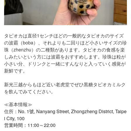
タピオカは直径1センチほどの一般的なタピオカのサイズ
の波霸（boba）、それよりも二回りほど小さいサイズの珍
珠（zhenzhu）の二種類があります。タピオカの食感を楽
しみたいという方には波霸をおすすめします。珍珠は粒が
小さい分、ドリンクと一緒にすんなりと入っていく感覚が
新鮮です。
新光三越からもほど近い老虎堂でぜひ黒糖タピオカミルク
を飲んでみてください。
≪基本情報≫
住所：
No. 1號, Nanyang Street, Zhongzheng District, Taipe
i City, 100
営業時間：11:00～22:00