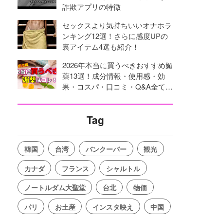
詐欺アプリの特徴
セックスより気持ちいいオナホラ
ンキング12選！さらに感度UPの
裏アイテム4選も紹介！
2026年本当に買うべきおすすめ媚
薬13選！成分情報・使用感・効
果・コスパ・口コミ・Q&A全てを
網羅！
Tag
韓国
台湾
バンクーバー
観光
カナダ
フランス
シャルトル
ノートルダム大聖堂
台北
物価
パリ
お土産
インスタ映え
中国