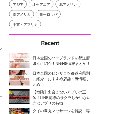
アジア
オセアニア
北アメリカ
南アメリカ
ヨーロッパ
中東・アフリカ
Recent
イ
日本全国のソープランドを都道府
県別に紹介！NN/NS情報まとめ！
日本全国のピンサロを都道府県別
に紹介！おすすめ店舗・裏情報ま
カ
とめ！
【危険】出会えないアプリの正
に
体！LINE誘導のサクラしかいない
詐欺アプリの特徴
タイの睾丸マッサージを解説！専