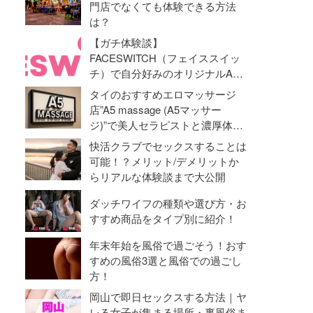
門店でなくても体験できる方法
は？
【ガチ体験談】
FACESWITCH（フェイススイッ
チ）で自分好みのオリジナルAV
動画を作成！オナニーライフに革
タイのおすすめエロマッサージ
命勃発！
店”A5 massage (A5マッサー
ジ)”で美人セラピストと濃厚体験
【抜き・本番】
快活クラブでセックスすることは
可能！？メリット/デメリットか
らリアルな体験談まで大公開
ダッチワイフの種類や選び方・お
すすめ商品をタイプ別に紹介！
年末年始を風俗で過ごそう！おす
すめの風俗3選と風俗での過ごし
方！
岡山で即日セックスする方法｜ヤ
レる女子が集まる場所・裏風俗ま