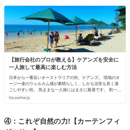
【旅行会社のプロが教える】ケアンズを安全に
一人旅して最高に楽しむ方法
日本から一番近いオーストラリアの街、ケアンズ。 現地のオ
ージー達のウェルカム感が素晴らしく、しかも治安も良く過
ごしやすい街。 気ままな一人旅にはまさに最適です。 初一人
旅の人も一人旅プロフェッショナルな人も、ケアンズで安全
trip-partner.jp
に楽しく満喫しましょう。
④：これぞ自然の力!【カーテンフィ