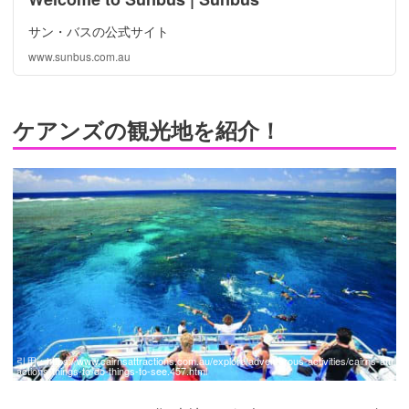
サン・バスの公式サイト
www.sunbus.com.au
ケアンズの観光地を紹介！
引用：
https://www.cairnsattractions.com.au/explore/adventurous-activities/cairns-attr
actions-things-to-do-things-to-see.457.html