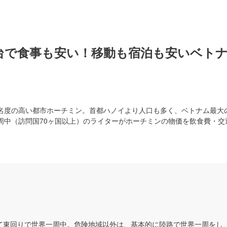
台で食事も安い！移動も宿泊も安いベト
名度の高い都市ホーチミン。首都ハノイより人口も多く、ベトナム最大
周中（訪問国70ヶ国以上）のライターがホーチミンの物価を飲食費・交
て東回りで世界一周中。危険地域以外は、基本的に陸路で世界一周をし