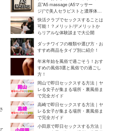
命勃発！
店”A5 massage (A5マッサー
ジ)”で美人セラピストと濃厚体験
【抜き・本番】
快活クラブでセックスすることは
可能！？メリット/デメリットか
らリアルな体験談まで大公開
ダッチワイフの種類や選び方・お
すすめ商品をタイプ別に紹介！
年末年始を風俗で過ごそう！おす
すめの風俗3選と風俗での過ごし
方！
岡山で即日セックスする方法｜ヤ
レる女子が集まる場所・裏風俗ま
で完全ガイド
高崎で即日セックスする方法｜ヤ
さ
レる女子が集まる場所・裏風俗ま
で完全ガイド
小田原で即日セックスする方法｜
て