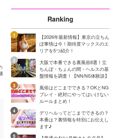
Ranking
ナ
【2026年最新情報】東京の立ちん
ぼ事情は今！期待度マックスのエ
リアを5つ紹介！
大阪で本番できる裏風俗8選！立
の
ちんぼ・ちょんの間・ヘルスの基
通
盤情報を調査！【NN/NS体験談】
風俗はどこまでできる？OKとNG
プレイ・絶対にやってはいけない
ルールまとめ！
デリヘルってどこまでできるの？
本番は？裏情報を特別にお伝えし
ます♪
【普通のAVに見飽きた方必見】