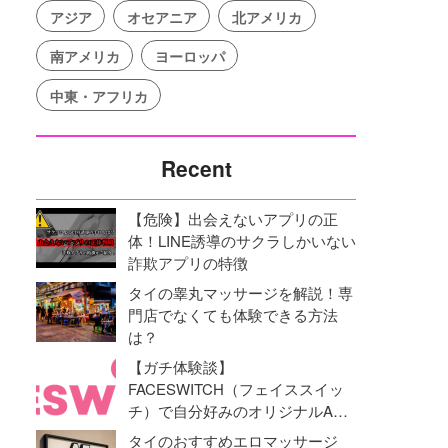
アジア
オセアニア
北アメリカ
南アメリカ
ヨーロッパ
中東・アフリカ
Recent
【危険】出会えないアプリの正
体！LINE誘導のサクラしかいない
詐欺アプリの特徴
タイの睾丸マッサージを解説！専
門店でなくても体験できる方法
は？
【ガチ体験談】
FACESWITCH（フェイススイッ
チ）で自分好みのオリジナルAV
動画を作成！オナニーライフに革
タイのおすすめエロマッサージ