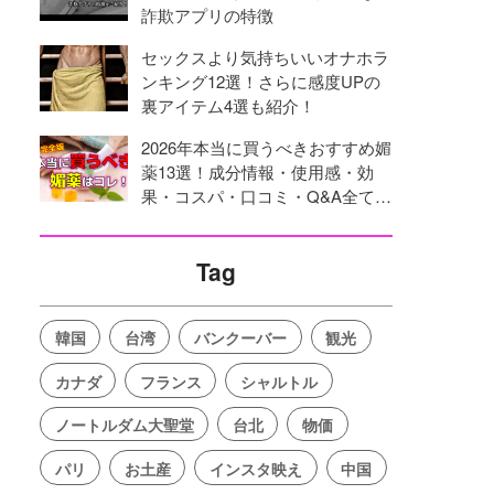
詐欺アプリの特徴
セックスより気持ちいいオナホラ
ンキング12選！さらに感度UPの
裏アイテム4選も紹介！
2026年本当に買うべきおすすめ媚
薬13選！成分情報・使用感・効
果・コスパ・口コミ・Q&A全てを
網羅！
Tag
韓国
台湾
バンクーバー
観光
カナダ
フランス
シャルトル
ノートルダム大聖堂
台北
物価
パリ
お土産
インスタ映え
中国