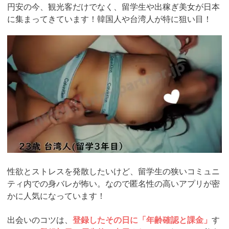
円安の今、観光客だけでなく、留学生や出稼ぎ美女が日本
に集まってきています！韓国人や台湾人が特に狙い目！
https://pcmax.jp/lp/?
ad_id=rm307152
性欲とストレスを発散したいけど、留学生の狭いコミュニ
ティ内での身バレが怖い。なので匿名性の高いアプリが密
かに人気になっています！
出会いのコツは、
登録したその日に「年齢確認と課金」
す