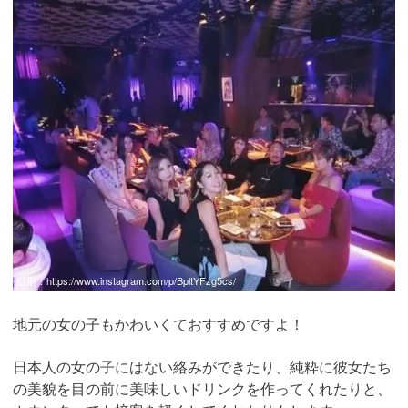
引用：
https://www.instagram.com/p/BpltYFzg5cs/
地元の女の子もかわいくておすすめですよ！
日本人の女の子にはない絡みができたり、純粋に彼女たち
の美貌を目の前に美味しいドリンクを作ってくれたりと、