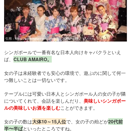
引用：
https://www.instagram.com/p/Bq_3Q3uHa19/
シンガポールで一番有名な日本人向けキャバクラといえ
ば、
CLUB AMAIRO。
女の子は未経験者でも安心の環境で、遊ぶのに関して何一
つ難しいことは一切ないです。
テーブルには可愛い日本人とシンガポール人の女の子が隣
についてくれて、会話を楽しんだり、
美味しいシンガポー
ルの美味しいお酒を楽しむ
ことができます。
女の子の数は
大体10～15人位
で、女の子の殆どが
20代前
半〜半ば
といったところですね。