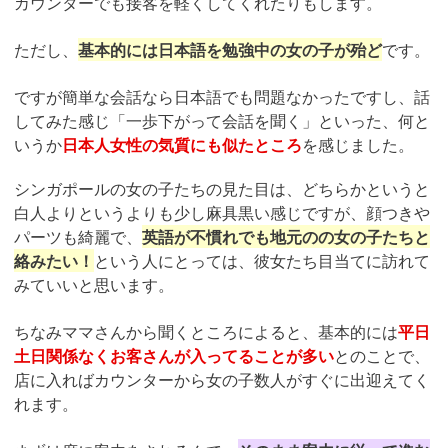
カウンターでも接客を軽くしてくれたりもします。
ただし、
基本的には日本語を勉強中の女の子が殆ど
です。
ですが簡単な会話なら日本語でも問題なかったですし、話
してみた感じ「一歩下がって会話を聞く」といった、何と
いうか
日本人女性の気質にも似たところ
を感じました。
シンガポールの女の子たちの見た目は、どちらかというと
白人よりというよりも少し麻具黒い感じですが、顔つきや
パーツも綺麗で、
英語が不慣れでも地元のの女の子たちと
絡みたい！
という人にとっては、彼女たち目当てに訪れて
みていいと思います。
ちなみママさんから聞くところによると、基本的には
平日
土日関係なくお客さんが入ってることが多い
とのことで、
店に入ればカウンターから女の子数人がすぐに出迎えてく
れます。