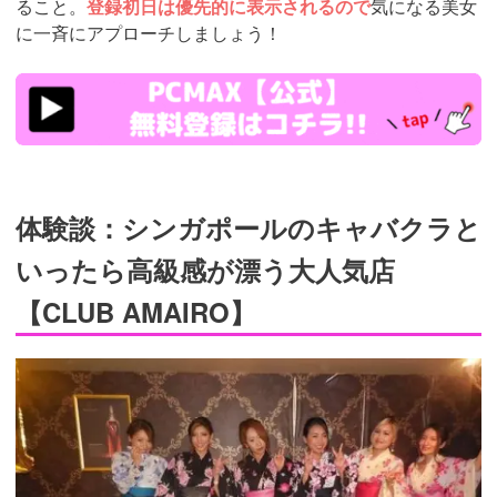
ること。
登録初日は優先的に表示されるので
気になる美女
に一斉にアプローチしましょう！
https://pcmax.jp/lp/?
ad_id=rm307152
体験談：シンガポールのキャバクラと
いったら高級感が漂う大人気店
【CLUB AMAIRO】