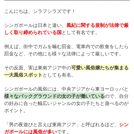
こんにちは、シラフシラズです！
シンガポールは日本と違い、
風紀に関する規制が法律で厳
しく取り締められている国
として有名です。
例えば、街中でガムを噛む罰金、電車内での飲食をしたら
罰金など、その他にも様々な法律によって厳しいです。
その反面、実は東南アジア中の
可愛い風俗嬢たちが集まる
一大風俗スポット
としても有名。
シンガポールの風俗には、中央アジアから東ヨーロッパと
様々なバックグラウンドの女の子が働いている
ので、自分
の好みに合った幅広いジャンルの女の子たちと遊べるのが
ポイント。
「男の夜遊びと言えば東南アジア」と呼ばれるほど、
シン
ガポールには風俗が多い
です。