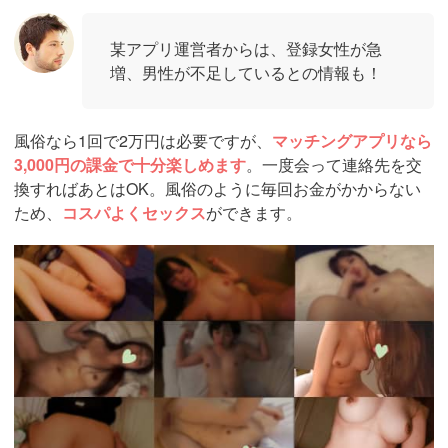
某アプリ運営者からは、登録女性が急
増、男性が不足しているとの情報も！
風俗なら1回で2万円は必要ですが、
マッチングアプリなら
3,000円の課金で十分楽しめます
。一度会って連絡先を交
換すればあとはOK。風俗のように毎回お金がかからない
ため、
コスパよくセックス
ができます。
https://pcmax.jp/lp/?
ad_id=rm307152