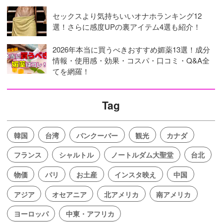
セックスより気持ちいいオナホランキング12
選！さらに感度UPの裏アイテム4選も紹介！
2026年本当に買うべきおすすめ媚薬13選！成分
情報・使用感・効果・コスパ・口コミ・Q&A全
てを網羅！
Tag
韓国
台湾
バンクーバー
観光
カナダ
フランス
シャルトル
ノートルダム大聖堂
台北
物価
パリ
お土産
インスタ映え
中国
アジア
オセアニア
北アメリカ
南アメリカ
ヨーロッパ
中東・アフリカ