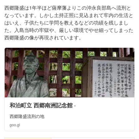
西郷隆盛は1年半ほど薩摩藩よりこの沖永良部島へ流刑と
なっています。しかし土持正照に見込まれて牢内の生活と
はいえ、子供たちに学問を教えるなどの功績を残しまし
た。入島当時の牢獄や、厳しい環境でやせ細ってしまった
西郷隆盛の像が再現されています。
和泊町立 西郷南洲記念館 ·
西郷隆盛流刑の地
goo.gl