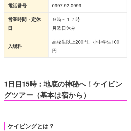
電話番号
0997-92-0999
営業時間・定休
９時～１７時
日
月曜日休み
高校生以上200円、小中学生100
入場料
円
引
用：
http
s://o
kier
1日目15時：地底の神秘へ！ケイビン
abu
cav
e.co
m/i
グツアー（基本は宿から）
mg/i
mg-t
our0
2.jp
g
ケイビングとは？