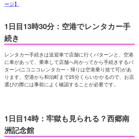
ージ】
1日目13時30分：空港でレンタカー手
引
用：
htt
p://a
続き
zum
ahot
els.
co
m/w
レンタカー手続きは送迎車で店舗に行くパターンと、空港
p-co
nten
に車があって、乗車して店舗へ向かってから手続きするパ
t/upl
oad
s/20
ターン(ニコニコレンタカー・帰りは空港乗り捨て可)があ
19/0
6/az
ります。空港から和泊町まで25分くらいかかるので、お店
uma
11-1
選びの際には事前によく確認することが必要です。
-768
x46
1.jp
g
1日目14時：牢獄も見られる？西郷南
洲記念館