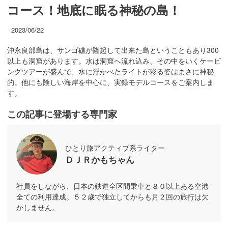
コース！地底に眠る神秘の島！
2023/06/22
沖永良部島は、サンゴ礁が隆起して出来た島ということもあり300
以上も洞窟があります。水は洞窟へ流れ込み、その中をいくケービ
ングツアーが盛んで、水に浮かべたライトが彩る姿はまさに神秘
的。他にも険しい海岸を中心に、実録モデルコースをご案内しま
す。
この記事に登場する専門家
ひとり旅アクティブ系ライター
ＤＪＲかもちゃん
社員をしながら、日本の鉄道全区間乗車と８０以上ある空港
全ての利用達成。５２歳で独立してからも月２回の旅行は欠
かしません。