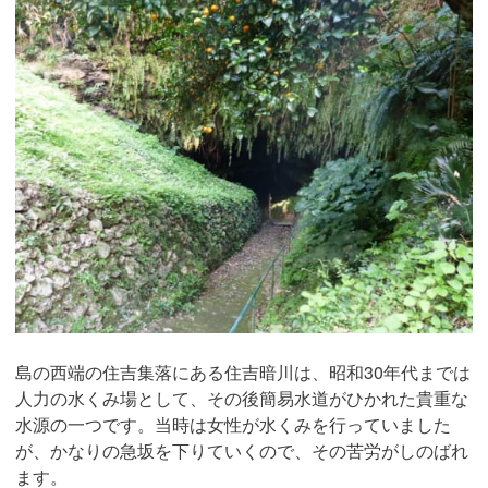
島の西端の住吉集落にある住吉暗川は、昭和30年代までは
人力の水くみ場として、その後簡易水道がひかれた貴重な
水源の一つです。当時は女性が水くみを行っていました
が、かなりの急坂を下りていくので、その苦労がしのばれ
ます。