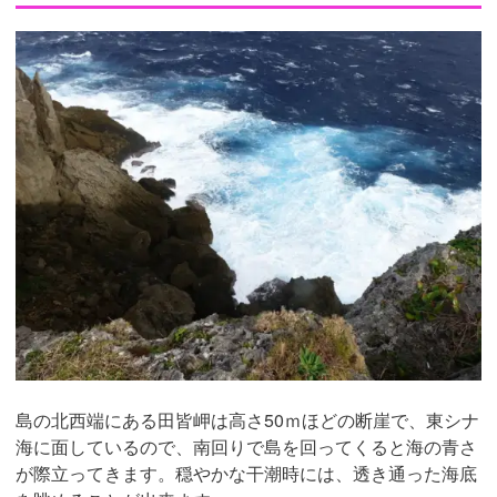
島の北西端にある田皆岬は高さ50ｍほどの断崖で、東シナ
海に面しているので、南回りで島を回ってくると海の青さ
が際立ってきます。穏やかな干潮時には、透き通った海底