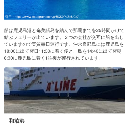
引用：
https://www.instagram.com/p/BXS0PoZnUCX/
船は鹿児島港と奄美諸島を結んで那覇までを25時間かけて
結ぶフェリーが出ています。２つの会社が交互に船を出し
ていますので実質毎日運行です。沖永良部島には鹿児島を
18:00に出て翌日11:30に着く便と、島を14:40に出て翌朝
8:30に鹿児島に着く1往復が運行されています。
和泊港