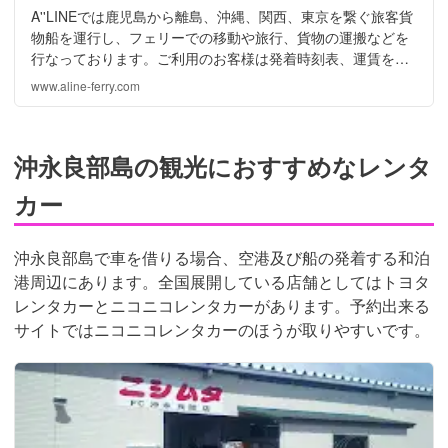
A''LINEでは鹿児島から離島、沖縄、関西、東京を繋ぐ旅客貨
物船を運行し、フェリーでの移動や旅行、貨物の運搬などを
行なっております。ご利用のお客様は発着時刻表、運賃をご
確認、乗船のご予約などお気軽にお問い合わせください。
www.aline-ferry.com
沖永良部島の観光におすすめなレンタ
カー
沖永良部島で車を借りる場合、空港及び船の発着する和泊
港周辺にあります。全国展開している店舗としてはトヨタ
レンタカーとニコニコレンタカーがあります。予約出来る
サイトではニコニコレンタカーのほうが取りやすいです。