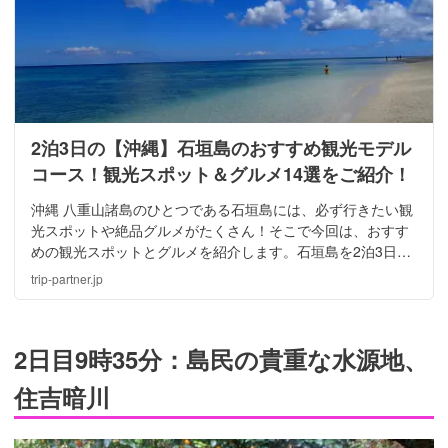
2泊3日の【沖縄】石垣島のおすすめ観光モデル
コース！観光スポット＆グルメ14選をご紹介！
沖縄 八重山諸島のひとつである石垣島には、必ず行きたい観
光スポットや絶品グルメがたくさん！そこで今回は、おすす
めの観光スポットとグルメを紹介します。石垣島を2泊3日で
満喫するモデルコースも紹介していますので短い日数で楽し
trip-partner.jp
みたいという方や、沖縄や石垣島が初めてという方もぜひ参
考にしてくださいね！
2日目9時35分：島民の貴重な水源地、
住吉暗川