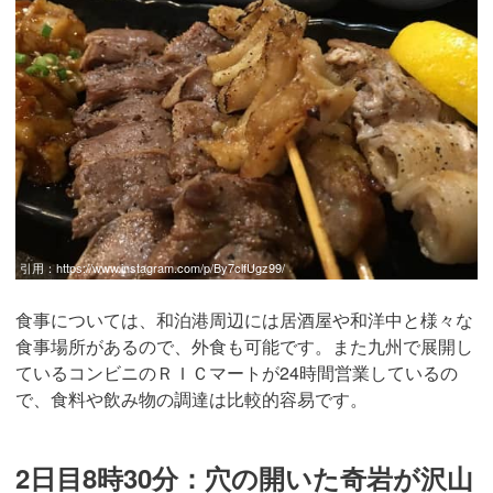
引用：
https://www.instagram.com/p/By7clfUgz99/
食事については、和泊港周辺には居酒屋や和洋中と様々な
食事場所があるので、外食も可能です。また九州で展開し
ているコンビニのＲＩＣマートが24時間営業しているの
で、食料や飲み物の調達は比較的容易です。
2日目8時30分：穴の開いた奇岩が沢山