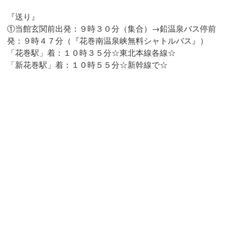
『送り』
①当館玄関前出発：９時３０分（集合）→鉛温泉バス停前
発：９時４７分（『花巻南温泉峡無料シャトルバス』）
「花巻駅」着：１０時３５分☆東北本線各線☆
「新花巻駅」着：１０時５５分☆新幹線で☆