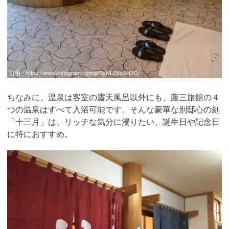
引用：
https://www.instagram.com/p/ByNL2XgAH2Q/
ちなみに、温泉は客室の露天風呂以外にも、藤三旅館の４
つの温泉はすべて入浴可能です。そんな豪華な別邸心の刻
「十三月」は、リッチな気分に浸りたい、誕生日や記念日
に特におすすめ。