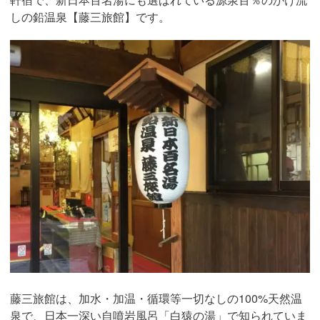
しの鉛温泉【藤三旅館】です。
藤三旅館は、加水・加温・循環等一切なしの100%天然温
泉で、日本一深い自噴岩風呂「白猿の湯」で知られていま