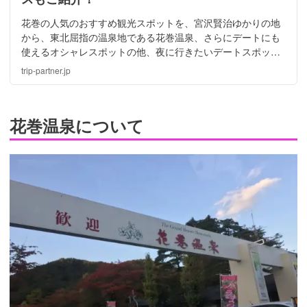
花巻の人気のおすすめ観光スポットを、宮沢賢治ゆかりの地
から、東北屈指の温泉地である花巻温泉、さらにデートにも
使えるオシャレスポットの他、夜に行きたいデートスポット
まで、花巻のおすすめ観光情報をお届け。最後は、デートに
trip-partner.jp
使えるのモデルコースもご紹介します。
花巻温泉について