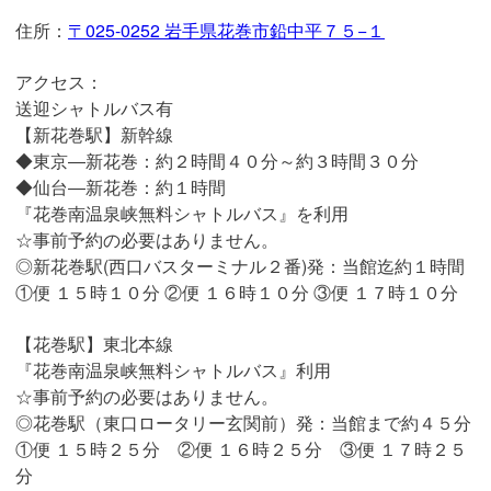
住所：
〒025-0252 岩手県花巻市鉛中平７５−１
アクセス：
送迎シャトルバス有
【新花巻駅】新幹線
◆東京―新花巻：約２時間４０分～約３時間３０分
◆仙台―新花巻：約１時間
『花巻南温泉峡無料シャトルバス』を利用
☆事前予約の必要はありません。
◎新花巻駅(西口バスターミナル２番)発：当館迄約１時間
①便 １５時１０分 ②便 １６時１０分 ③便 １７時１０分
【花巻駅】東北本線
『花巻南温泉峡無料シャトルバス』利用
☆事前予約の必要はありません。
◎花巻駅（東口ロータリー玄関前）発：当館まで約４５分
①便 １５時２５分 ②便 １６時２５分 ③便 １７時２５
分