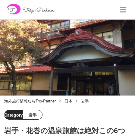
海外旅行情報ならTrip-Partner
日本
岩手
Category
岩手
岩手・花巻の温泉旅館は絶対この6つ