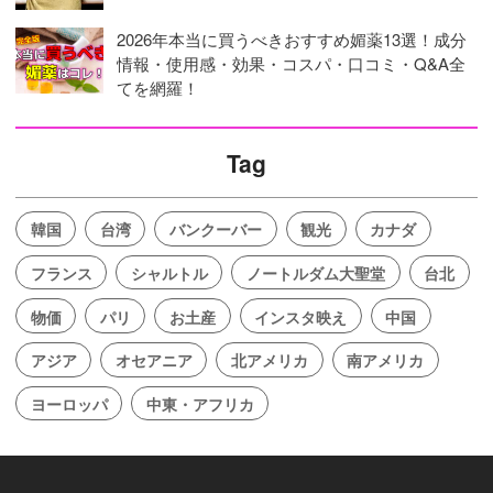
2026年本当に買うべきおすすめ媚薬13選！成分
情報・使用感・効果・コスパ・口コミ・Q&A全
てを網羅！
Tag
韓国
台湾
バンクーバー
観光
カナダ
フランス
シャルトル
ノートルダム大聖堂
台北
物価
パリ
お土産
インスタ映え
中国
アジア
オセアニア
北アメリカ
南アメリカ
ヨーロッパ
中東・アフリカ