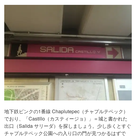
地下鉄ピンクの1番線 Chaplutepec（チャプルテペック）
でおり、「Castillo（カスティージョ）」＝城と書かれた
出口（Salida サリーダ）を探しましょう。少し歩くとすぐ
チャプルテペック公園への入り口の門が見つかるはずで