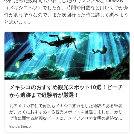
今回たった数時間の滞在でしたのでシンプルな150MXN
（メキシコペソ）でしたが、時間や日数などはいくつか条
件がありそうなので、また次回行った時に詳しく調べよう
と思います。
メキシコのおすすめ観光スポット10選！ビーチ
から遺跡まで経験者が厳選！
北アメリカ在住で何度もメキシコ旅行をした経験のある筆者
が、とくにおすすめする観光スポットを厳選しました。カリ
ブ海に面する綺麗なビーチに、メソアメリカ文明の遺跡な
ど、多彩な景色が楽しめる国です。メキシコに観光予定のあ
trip-partner.jp
る方は必見です。