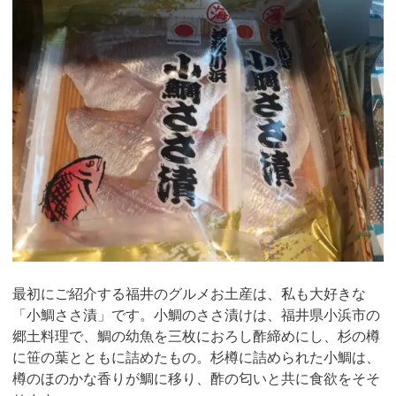
最初にご紹介する福井のグルメお土産は、私も大好きな
「小鯛ささ漬」です。小鯛のささ漬けは、福井県小浜市の
郷土料理で、鯛の幼魚を三枚におろし酢締めにし、杉の樽
に笹の葉とともに詰めたもの。杉樽に詰められた小鯛は、
樽のほのかな香りが鯛に移り、酢の匂いと共に食欲をそそ