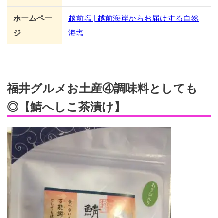
ホームペー
越前塩 | 越前海岸からお届けする自然
ジ
海塩
福井グルメお土産④調味料としても
◎【鯖へしこ茶漬け】