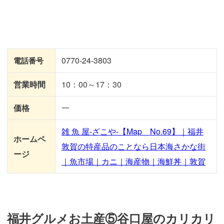
0770-24-3803
電話番号
営業時間
10：00～17：30
価格
一
雑 魚 屋-ざこや-【Map No.69】｜福井
ホームペ
敦賀の特産品のことなら日本海さかな街
ージ
｜魚市場｜カニ｜海産物｜海鮮丼｜敦賀
福井グルメお土産⑤谷口屋のカリカリ