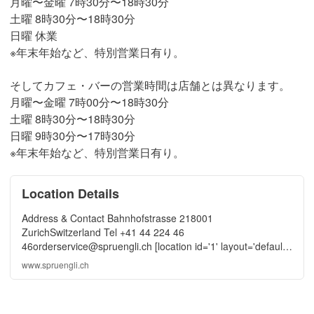
月曜〜金曜 7時30分〜18時30分
土曜 8時30分〜18時30分
日曜 休業
※年末年始など、特別営業日有り。
そしてカフェ・バーの営業時間は店舗とは異なります。
月曜〜金曜 7時00分〜18時30分
土曜 8時30分〜18時30分
日曜 9時30分〜17時30分
※年末年始など、特別営業日有り。
Location Details
Address & Contact Bahnhofstrasse 218001
ZurichSwitzerland Tel +41 44 224 46
46orderservice@spruengli.ch [location id='1' layout='default']
Order service Tel +41 44 224 47 11bestell-
www.spruengli.ch
service@spruengli.ch Opening hours [location id='3'
layout='preview']...