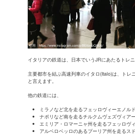
引用：
https://www.instagram.com/p/B6XonpQI9Jc/
イタリアの鉄道は、日本でいうJRにあたるトレニタリア
主要都市を結ぶ高速列車のイタロ(Italo)は、トレニ
と言えます。
他の鉄道には、
ミラノなど北を走るフェッロヴィーエノルド(Ferr
ナポリなど南を走るチルクムヴェズヴィアーナ(Cir
エミリア・ロマーニャ州を走るフェッロヴィーエ・エミ
アルベロベッロのあるプーリア州を走るスド・エスト(Fe