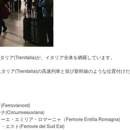
(Trenitalia)が、イタリア全体を網羅しています。
タリア(Trenitalia)の高速列車と並び新幹線のような位置付けだ
ovienord)
cumvesuviana)
リア・ロマーニャ（Ferrovie Emilia Romagna)
rrovie del Sud Est)