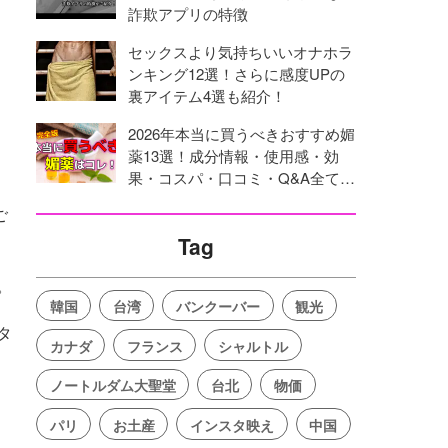
詐欺アプリの特徴
セックスより気持ちいいオナホラ
ンキング12選！さらに感度UPの
裏アイテム4選も紹介！
2026年本当に買うべきおすすめ媚
薬13選！成分情報・使用感・効
果・コスパ・口コミ・Q&A全てを
網羅！
ご
Tag
。
韓国
台湾
バンクーバー
観光
タ
カナダ
フランス
シャルトル
ノートルダム大聖堂
台北
物価
パリ
お土産
インスタ映え
中国