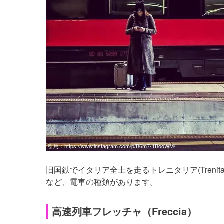
引用：
https://www.instagram.com/p/B6m7-1BooWM/
旧国鉄でイタリア全土を走るトレニタリア(Treni
など、電車の種類があります。
高速列車フレッチャ（Freccia）