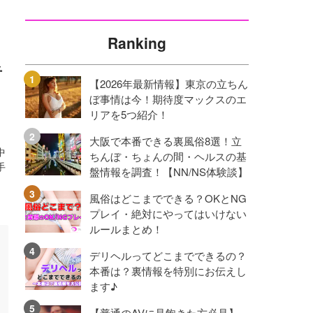
Ranking
者
【2026年最新情報】東京の立ちん
ぼ事情は今！期待度マックスのエ
リアを5つ紹介！
大阪で本番できる裏風俗8選！立
中
ちんぼ・ちょんの間・ヘルスの基
手
盤情報を調査！【NN/NS体験談】
風俗はどこまでできる？OKとNG
プレイ・絶対にやってはいけない
ルールまとめ！
デリヘルってどこまでできるの？
本番は？裏情報を特別にお伝えし
ます♪
【普通のAVに見飽きた方必見】