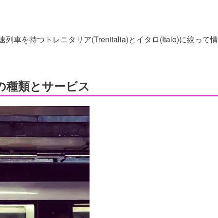
つトレニタリア(Trenitalia)とイタロ(Italo)に絞って情
座席の種類とサービス