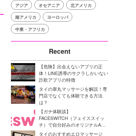
アジア
オセアニア
北アメリカ
南アメリカ
ヨーロッパ
中東・アフリカ
Recent
【危険】出会えないアプリの正
体！LINE誘導のサクラしかいない
詐欺アプリの特徴
タイの睾丸マッサージを解説！専
門店でなくても体験できる方法
は？
【ガチ体験談】
FACESWITCH（フェイススイッ
チ）で自分好みのオリジナルAV
動画を作成！オナニーライフに革
タイのおすすめエロマッサージ