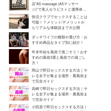
命勃発！
店”A5 massage (A5マッサー
ジ)”で美人セラピストと濃厚体験
【抜き・本番】
快活クラブでセックスすることは
可能！？メリット/デメリットか
らリアルな体験談まで大公開
ダッチワイフの種類や選び方・お
すすめ商品をタイプ別に紹介！
年末年始を風俗で過ごそう！おす
すめの風俗3選と風俗での過ごし
方！
岡山で即日セックスする方法｜ヤ
レる女子が集まる場所・裏風俗ま
で完全ガイド
高崎で即日セックスする方法｜ヤ
レる女子が集まる場所・裏風俗ま
で完全ガイド
小田原で即日セックスする方法｜