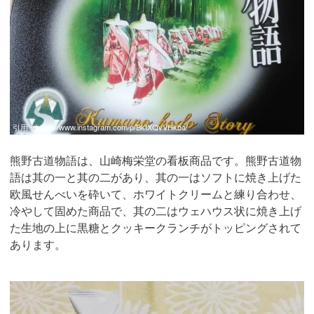
引用：
https://www.instagram.com/p/BktXQvVHkba/
熊野古道物語は、山崎梅栄堂の看板商品です。熊野古道物
語は其の一と其の二があり、其の一はソフトに焼き上げた
欧風せんべいを砕いて、ホワイトクリームと練り合わせ、
冷やして固めた商品で、其の二はウェハウス状に焼き上げ
た生地の上に黒糖とクッキークランチがトッピングされて
あります。