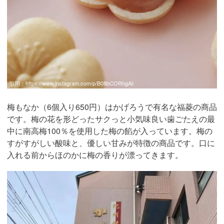
引用：
https://www.instagram.com/p/B08bCORhgAl/
梅もなか（6個入り650円）はかげろうで有名な福菱の商品
です。梅の花を形どったサクっと小気味良い歯ごたえの最
中に南高梅100％を使用した梅の餡が入っています。梅の
すがすがしい酸味と、優しい甘みが特徴の商品です。口に
入れる前からほのかに梅の香りが漂ってきます。