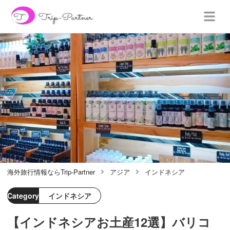
海外旅行情報ならTrip-Partner
アジア
インドネシア
Category
インドネシア
【インドネシアお土産12選】バリコ