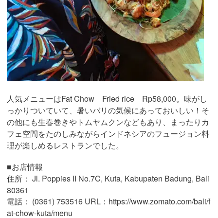
人気メニューはFat Chow Fried rice Rp58,000。味がし
っかりついていて、暑いバリの気候にあっておいしい！そ
の他にも生春巻きやトムヤムクンなどもあり、まったりカ
フェ空間をたのしみながらインドネシアのフュージョン料
理が楽しめるレストランでした。
■お店情報
住所： Jl. Poppies II No.7C, Kuta, Kabupaten Badung, Bali
80361
電話： (0361) 753516 URL：https://www.zomato.com/bali/f
at-chow-kuta/menu