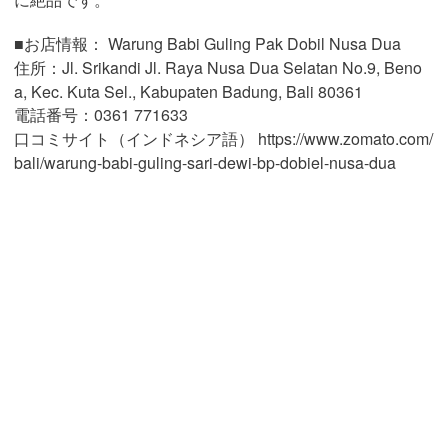
■お店情報： Warung Babi Guling Pak Dobil Nusa Dua
住所：Jl. Srikandi Jl. Raya Nusa Dua Selatan No.9, Beno
a, Kec. Kuta Sel., Kabupaten Badung, Bali 80361
電話番号：0361 771633
口コミサイト（インドネシア語） https://www.zomato.com/
bali/warung-babi-guling-sari-dewi-bp-dobiel-nusa-dua