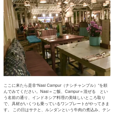
ここに来たら是非“Nasi Campur（ナシチャンプル）”を頼
んでみてください。Nasi＝ご飯、Campur＝混ぜる とい
う名前の通り、インドネシア料理の美味しいところ取り
で、具材がいくつも乗っているワンプレートがやってきま
す。 この日はサテと、ルンダンという牛肉の煮込み、テン