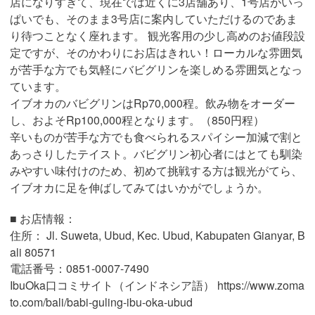
店になりすぎて、現在では近くに3店舗あり、1号店がいっ
ぱいでも、そのまま3号店に案内していただけるのであま
り待つことなく座れます。 観光客用の少し高めのお値段設
定ですが、そのかわりにお店はきれい！ローカルな雰囲気
が苦手な方でも気軽にバビグリンを楽しめる雰囲気となっ
ています。
イブオカのバビグリンはRp70,000程。飲み物をオーダー
し、およそRp100,000程となります。（850円程）
辛いものが苦手な方でも食べられるスパイシー加減で割と
あっさりしたテイスト。バビグリン初心者にはとても馴染
みやすい味付けのため、初めて挑戦する方は観光がてら、
イブオカに足を伸ばしてみてはいかがでしょうか。
■ お店情報：
住所： Jl. Suweta, Ubud, Kec. Ubud, Kabupaten Gianyar, B
ali 80571
電話番号：0851-0007-7490
IbuOka口コミサイト（インドネシア語） https://www.zoma
to.com/bali/babi-guling-ibu-oka-ubud