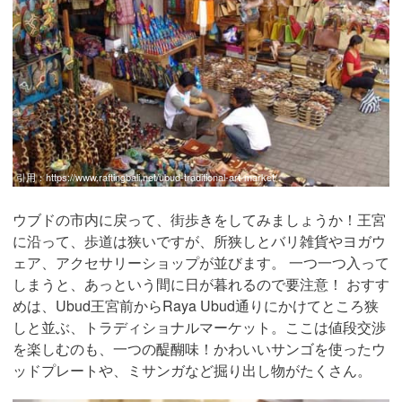
引用：
https://www.raftingbali.net/ubud-traditional-art-market/
ウブドの市内に戻って、街歩きをしてみましょうか！王宮
に沿って、歩道は狭いですが、所狭しとバリ雑貨やヨガウ
ェア、アクセサリーショップが並びます。 一つ一つ入って
しまうと、あっという間に日が暮れるので要注意！ おすす
めは、Ubud王宮前からRaya Ubud通りにかけてところ狭
しと並ぶ、トラディショナルマーケット。ここは値段交渉
を楽しむのも、一つの醍醐味！かわいいサンゴを使ったウ
ッドプレートや、ミサンガなど掘り出し物がたくさん。