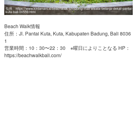
引用：
https://www.kintamani.id/beachwalk-shopping-mall-wisata-belanja-dekat-pantai-
kuta-bali-00559.html
Beach Walk情報
住所：Jl. Pantai Kuta, Kuta, Kabupaten Badung, Bali 8036
1
営業時間：10：30〜22：30 ※曜日によりことなる HP：
https://beachwalkbali.com/