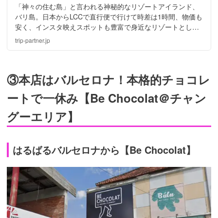
「神々の住む島」と言われる神秘的なリゾートアイランド、
バリ島。日本からLCCで直行便で行けて時差は1時間、物価も
安く、インスタ映えスポットも豊富で身近なリゾートとして
人気を集めています。そんなバリ島でゲットしたいとってお
trip-partner.jp
きの自分用お土産5つを、インドネシア在住の筆者が教えま
す！
③本店はバルセロナ！本格的チョコレ
ートで一休み【Be Chocolat＠チャン
グーエリア】
はるばるバルセロナから【Be Chocolat】