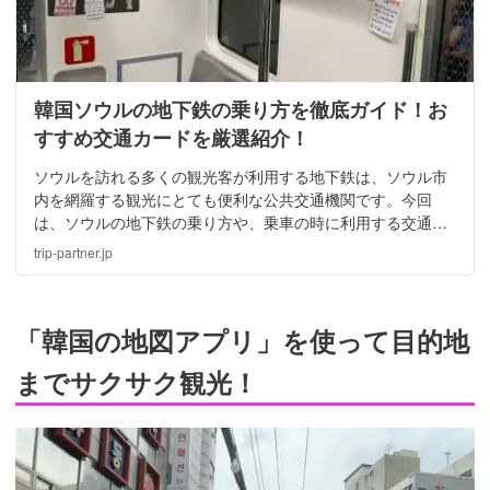
韓国ソウルの地下鉄の乗り方を徹底ガイド！お
すすめ交通カードを厳選紹介！
ソウルを訪れる多くの観光客が利用する地下鉄は、ソウル市
内を網羅する観光にとても便利な公共交通機関です。今回
は、ソウルの地下鉄の乗り方や、乗車の時に利用する交通カ
ードの購入・チャージの方法や種類などをまとめてご紹介し
trip-partner.jp
ます！
「韓国の地図アプリ」を使って目的地
までサクサク観光！