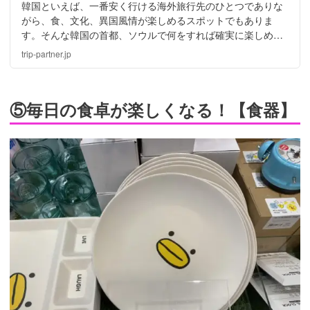
韓国といえば、一番安く行ける海外旅行先のひとつでありな
がら、食、文化、異国風情が楽しめるスポットでもありま
す。そんな韓国の首都、ソウルで何をすれば確実に楽しめる
のかを、実際に旅行にいった時の経験を踏まえて紹介させて
trip-partner.jp
いただきます。
⑤毎日の食卓が楽しくなる！【食器】