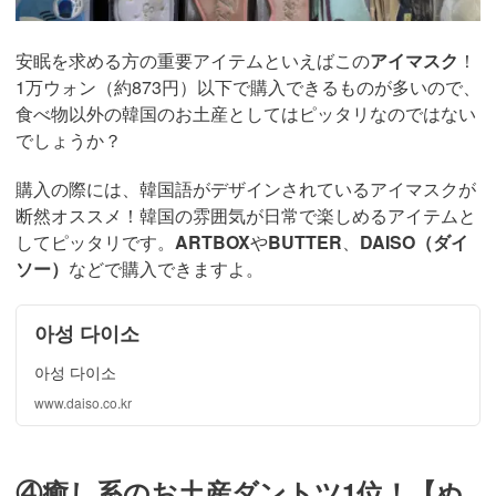
安眠を求める方の重要アイテムといえばこの
アイマスク
！
1万ウォン（約873円）以下で購入できるものが多いので、
食べ物以外の韓国のお土産としてはピッタリなのではない
でしょうか？
購入の際には、韓国語がデザインされているアイマスクが
断然オススメ！韓国の雰囲気が日常で楽しめるアイテムと
してピッタリです。
ARTBOX
や
BUTTER
、
DAISO（ダイ
ソー）
などで購入できますよ。
아성 다이소
아성 다이소
www.daiso.co.kr
④癒し系のお土産ダントツ1位！【ぬ