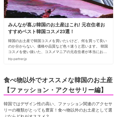
みんなが喜ぶ韓国のお土産はこれ! 元在住者お
すすめベスト韓国コスメ23選！
韓国のお土産で韓国コスメを買いたいけど、何を買って良い
のか分からない、価格や品質など色々迷うと思います。 韓国
コスメを使い抜いた、コスメマニアの元在住者が本当におす
すめする、韓国の土産で喜ばれる韓国コスメを一挙にご紹介
trip-partner.jp
していきます！
食べ物以外でオススメな韓国のお土産
【ファッション・アクセサリー編】
韓国ではデザイン性の高い、ファッション関連のアクセサ
リーの種類がとっても豊富！食べ物以外のお土産として選
ぶならどれがオススメ？