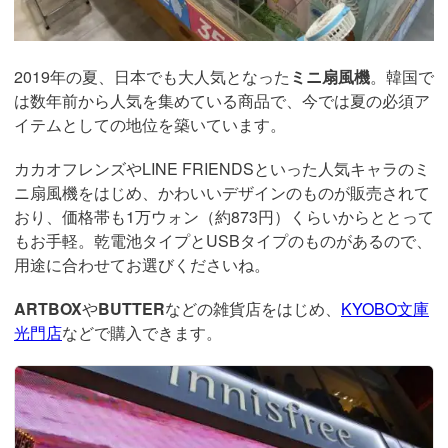
2019年の夏、日本でも大人気となった
ミニ扇風機
。韓国で
は数年前から人気を集めている商品で、今では夏の必須ア
イテムとしての地位を築いています。
カカオフレンズやLINE FRIENDSといった人気キャラのミ
ニ扇風機をはじめ、かわいいデザインのものが販売されて
おり、価格帯も1万ウォン（約873円）くらいからととって
もお手軽。乾電池タイプとUSBタイプのものがあるので、
用途に合わせてお選びくださいね。
ARTBOX
や
BUTTER
などの雑貨店をはじめ、
KYOBO文庫
光門店
などで購入できます。