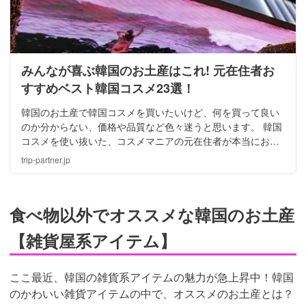
みんなが喜ぶ韓国のお土産はこれ! 元在住者お
すすめベスト韓国コスメ23選！
韓国のお土産で韓国コスメを買いたいけど、何を買って良い
のか分からない、価格や品質など色々迷うと思います。 韓国
コスメを使い抜いた、コスメマニアの元在住者が本当におす
すめする、韓国の土産で喜ばれる韓国コスメを一挙にご紹介
trip-partner.jp
していきます！
食べ物以外でオススメな韓国のお土産
【雑貨屋系アイテム】
ここ最近、韓国の雑貨系アイテムの魅力が急上昇中！韓国
のかわいい雑貨アイテムの中で、オススメのお土産とは？