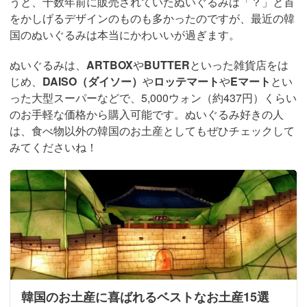
うと、十数年前に販売されていたぬいぐるみは「？」と首
をかしげるデザインのものも多かったのですが、最近の韓
国のぬいぐるみは本当にかわいいが過ぎます。
ぬいぐるみは、
ARTBOX
や
BUTTER
といった雑貨店をは
じめ、
DAISO（ダイソー）
や
ロッテマート
や
Eマート
とい
った大型スーパーなどで、5,000ウォン（約437円）くらい
のお手軽な価格から購入可能です。ぬいぐるみ好きの人
は、食べ物以外の韓国のお土産としてもぜひチェックして
みてくださいね！
韓国のお土産に喜ばれるベストなお土産15選