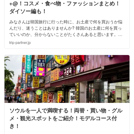
+@！コスメ・食べ物・ファッションまとめ！
ダイソー編も！
みなさんは韓国旅行に行った時に、お土産で何を買おうか悩
んだり、迷うことはありませんか? 韓国のお土産に何を買っ
ていいのか、分からないことがたくさんあると思います。お
土産をあげる人別に選んだ、ベストな韓国のお土産をご紹介
trip-partner.jp
いたします！
ソウルを一人で満喫する！両替・買い物・グル
メ・観光スポットをご紹介！モデルコース付
き！