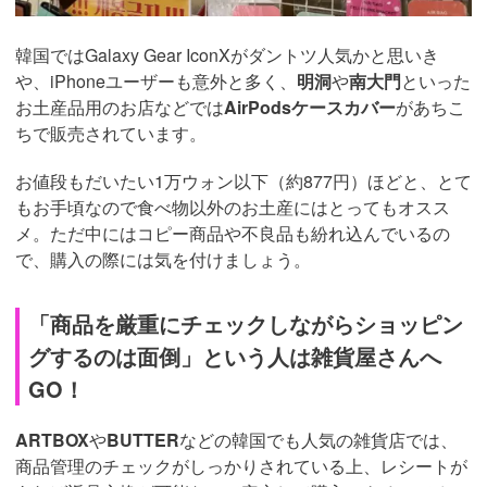
韓国ではGalaxy Gear IconXがダントツ人気かと思いき
や、iPhoneユーザーも意外と多く、
明洞
や
南大門
といった
お土産品用のお店などでは
AirPodsケースカバー
があちこ
ちで販売されています。
お値段もだいたい1万ウォン以下（約877円）ほどと、とて
もお手頃なので食べ物以外のお土産にはとってもオスス
メ。ただ中にはコピー商品や不良品も紛れ込んでいるの
で、購入の際には気を付けましょう。
「商品を厳重にチェックしながらショッピン
グするのは面倒」という人は雑貨屋さんへ
GO！
ARTBOX
や
BUTTER
などの韓国でも人気の雑貨店では、
商品管理のチェックがしっかりされている上、レシートが