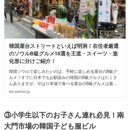
韓国屋台ストリートといえば明洞！在住者厳選
のソウルB級グルメ18選を王道・スイーツ・進
化形に分けご紹介！
韓国ソウルで楽しみたいのは、手軽に楽しめる屋台のB級グ
ルメ！すでに日本でもお馴染みの韓国のB級グルメはたくさ
んありますが、やはり本場で食べる屋台のB級グルメは最高
です。今回は観光やショッピングの途中でも気軽に楽しめる
trip-partner.jp
明洞のおいしい屋台を中心にご紹介します！
③小学生以下のお子さん連れ必見！南
大門市場の韓国子ども服ビル