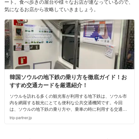
ート。食べ歩きの屋台や様々なお店が連なっているので、
気になるお店から攻略していきましょう。
韓国ソウルの地下鉄の乗り方を徹底ガイド！お
すすめ交通カードを厳選紹介！
ソウルを訪れる多くの観光客が利用する地下鉄は、ソウル市
内を網羅する観光にとても便利な公共交通機関です。今回
は、ソウルの地下鉄の乗り方や、乗車の時に利用する交通カ
ードの購入・チャージの方法や種類などをまとめてご紹介し
trip-partner.jp
ます！