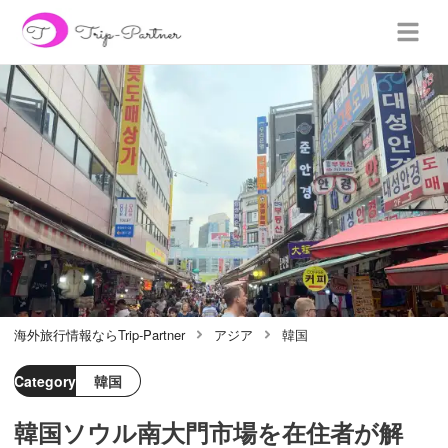
海外旅行情報ならTrip-Partner
アジア
韓国
Category
韓国
韓国ソウル南大門市場を在住者が解