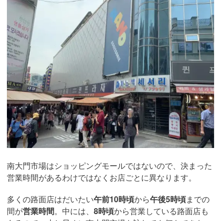
南大門市場はショッピングモールではないので、決まった
営業時間があるわけではなくお店ごとに異なります。
多くの路面店はだいたい
午前10時頃
から
午後5時頃
までの
間が
営業時間
。中には、
8時頃
から営業している路面店も