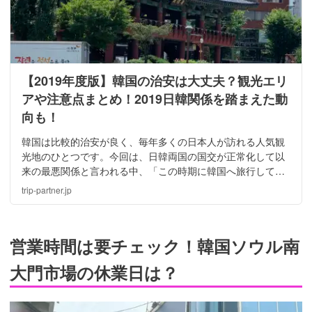
【2019年度版】韓国の治安は大丈夫？観光エリ
アや注意点まとめ！2019日韓関係を踏まえた動
向も！
韓国は比較的治安が良く、毎年多くの日本人が訪れる人気観
光地のひとつです。今回は、日韓両国の国交が正常化して以
来の最悪関係と言われる中、「この時期に韓国へ旅行しても
大丈夫なの？」という質問や、現在の韓国の治安状況につい
trip-partner.jp
ての疑問についてお答えしましょう。
営業時間は要チェック！韓国ソウル南
大門市場の休業日は？