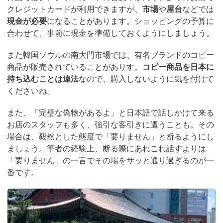
クレジットカードが利用できますが、
市場
や
屋台
などでは
現金が必要
になることがあります。ショッピングの予算に
合わせて、事前に現金を準備しておくようにしましょう。
また韓国ソウルの南大門市場では、有名ブランドのコピー
商品が販売されていることがありす。
コピー商品を日本に
持ち込むことは違法
なので、購入しないように気を付けて
くださいね。
また、「完璧な偽物があるよ」と日本語で話しかけて来る
お店のスタッフも多く、強引な客引きに遭うことも。その
場合は、毅然とした態度で「要りません」と断るようにし
ましょう。筆者の経験上、断る際にあれこれ話すよりは
「要りません」の一言でその場をサッと通り過ぎるのが一
番です。