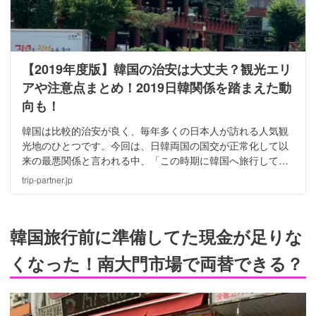
【2019年度版】韓国の治安は大丈夫？観光エリ
アや注意点まとめ！2019日韓関係を踏まえた動
向も！
韓国は比較的治安が良く、毎年多くの日本人が訪れる人気観
光地のひとつです。今回は、日韓両国の国交が正常化して以
来の最悪関係と言われる中、「この時期に韓国へ旅行しても
大丈夫なの？」という質問や、現在の韓国の治安状況につい
trip-partner.jp
ての疑問についてお答えしましょう。
韓国旅行前に準備してた現金が足りな
くなった！南大門市場で両替できる？