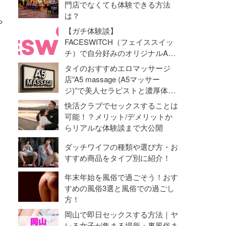
門店でなくても体験できる方法
は？
や
【ガチ体験談】
FACESWITCH（フェイススイッ
チ）で自分好みのオリジナルAV
動画を作成！オナニーライフに革
タイのおすすめエロマッサージ
命勃発！
店”A5 massage (A5マッサー
ジ)”で美人セラピストと濃厚体験
【抜き・本番】
快活クラブでセックスすることは
可能！？メリット/デメリットか
らリアルな体験談まで大公開
ダッチワイフの種類や選び方・お
すすめ商品をタイプ別に紹介！
年末年始を風俗で過ごそう！おす
すめの風俗3選と風俗での過ごし
方！
岡山で即日セックスする方法｜ヤ
レる女子が集まる場所・裏風俗ま