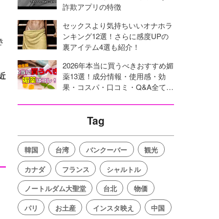
詐欺アプリの特徴
セックスより気持ちいいオナホラ
ンキング12選！さらに感度UPの
き
裏アイテム4選も紹介！
2026年本当に買うべきおすすめ媚
近
薬13選！成分情報・使用感・効
果・コスパ・口コミ・Q&A全てを
網羅！
Tag
韓国
台湾
バンクーバー
観光
カナダ
フランス
シャルトル
ノートルダム大聖堂
台北
物価
パリ
お土産
インスタ映え
中国