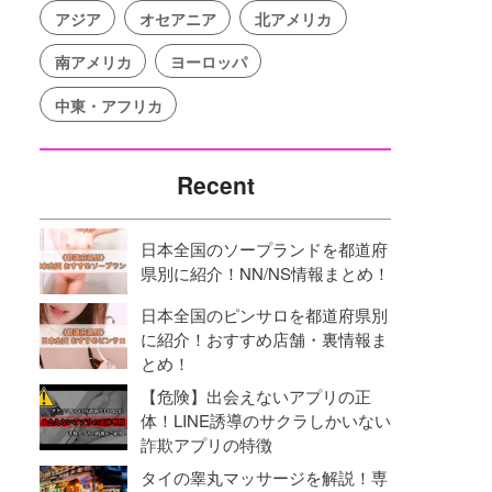
アジア
オセアニア
北アメリカ
南アメリカ
ヨーロッパ
中東・アフリカ
Recent
日本全国のソープランドを都道府
県別に紹介！NN/NS情報まとめ！
日本全国のピンサロを都道府県別
に紹介！おすすめ店舗・裏情報ま
とめ！
【危険】出会えないアプリの正
体！LINE誘導のサクラしかいない
詐欺アプリの特徴
タイの睾丸マッサージを解説！専