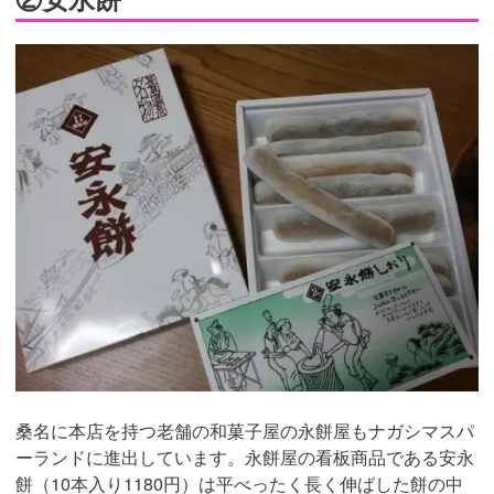
桑名に本店を持つ老舗の和菓子屋の永餅屋もナガシマスパ
ーランドに進出しています。永餅屋の看板商品である安永
餅（10本入り1180円）は平べったく長く伸ばした餅の中