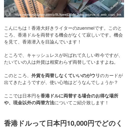
引用：
https://www.instagram.com/p/BL9pewjDXMH/?utm_source=ig_web_copy_link
こんにちは！香港大好きライターのzuenmeiです。このと
ころ、香港ドルを両替する機会がなくて寂しいです。機会
を見て、香港潜入を目論んでいます！
ところで、キャッシュレスが叫ばれて久しい昨今ですが、
たいていの人は外貨は相変わらず両替していますよね。
このところ、
外貨を両替しなくていいのがウリ
のカードが
出てきたようですが、使い心地はどうなんでしょうか？
ここでは日本円を
香港ドルに両替する場合のお得な場所
や、現金以外の両替方法
についてご紹介致します！
香港ドルって日本円10,000円でどのく