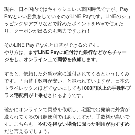
現在、日本国内ではキャッシュレス戦国時代ですが、Pay
Payといい勝負をしているのがLINE Payです。LINEのショ
ッピングやアプリなどで貯めたポイントをPayで使えた
り、クーポンが出るのも魅力ですよね！
そのLINE Payでなんと両替ができるのです。
やり方は、
まずLINE Payに紐付けた銀行などからチャー
ジをし、オンライン上で両替を依頼
します。
すると、依頼した外貨が家に送付されてくるというしくみ
です。「両替手数料が安い」と謳われていますが、日本の
トラベレックスほどでないにしても
1000円以上の手数料プ
ラス宅配料が上乗せ
されるようです。
確かにオンラインで両替を依頼し、宅配で出発前に外貨が
送られてくるのは超便利ではありますが、手数料が高いで
す。こちらも、
やむを得ない場合に限った利用がおすすめ
だと言えるでしょう。