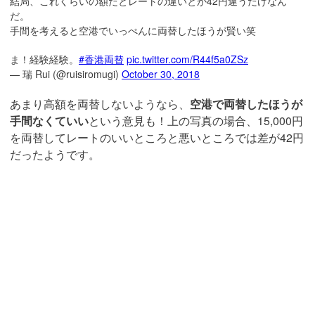
結局、これくらいの額だとレートの違いとか42円違うだけなん
だ。
手間を考えると空港でいっぺんに両替したほうが賢い笑
ま！経験経験。
#香港両替
pic.twitter.com/R44f5a0ZSz
— 瑞 Rui (@ruisiromugi)
October 30, 2018
あまり高額を両替しないようなら、
空港で両替したほうが
手間なくていい
という意見も！上の写真の場合、15,000円
を両替してレートのいいところと悪いところでは差が42円
だったようです。