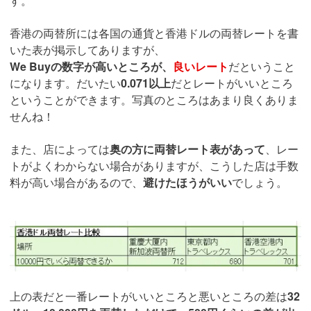
す。
香港の両替所には各国の通貨と香港ドルの両替レートを書
いた表が掲示してありますが、
We Buyの数字が高いところが、
良いレート
だということ
になります。だいたい
0.071以上
だとレートがいいところ
ということができます。写真のところはあまり良くありま
せんね！
また、店によっては
奥の方に両替レート表があって
、レー
トがよくわからない場合がありますが、こうした店は手数
料が高い場合があるので、
避けたほうがいい
でしょう。
上の表だと一番レートがいいところと悪いところの差は
32