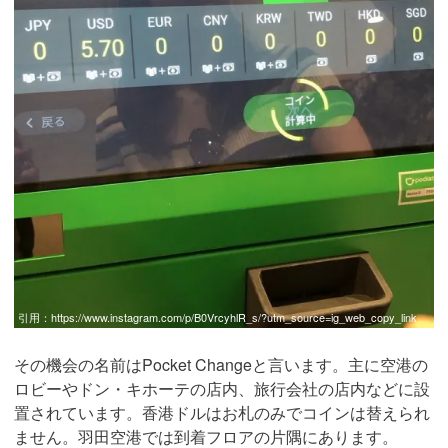
引用：
https://www.instagram.com/p/B0VrcyhlR_s/?utm_source=ig_web_copy_link
その機会の名前はPocket Changeと言います。主に空港の
ロビーやドン・キホーテの店内、旅行会社の店内などに設
置されています。香港ドルはお札のみでコインは替えられ
ません。羽田空港では到着フロアの片隅にあります。