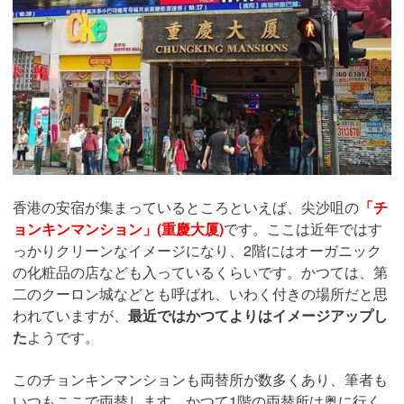
香港の安宿が集まっているところといえば、尖沙咀の
「チ
ョンキンマンション」(重慶大厦)
です。ここは近年ではす
っかりクリーンなイメージになり、2階にはオーガニック
の化粧品の店なども入っているくらいです。かつては、第
二のクーロン城などとも呼ばれ、いわく付きの場所だと思
われていますが、
最近ではかつてよりはイメージアップし
た
ようです。
このチョンキンマンションも両替所が数多くあり、筆者も
いつもここで両替します。かつて1階の両替所は奥に行く