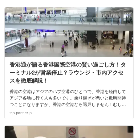
香港通が語る香港国際空港の賢い過ごし方！タ
ーミナル2が営業停止？ラウンジ・市内アクセ
スを徹底解説！
香港の空港はアジアのハブ空港のひとつで、香港を経由して
アジア各地に行く人も多いです。乗り継ぎが悪いと数時間待
つことになりますが、香港の空港なら退屈しません！むしろ
楽しみすぎてあっという間に時間が経ってしまいます。ここ
trip-partner.jp
では香港の空港の魅力をご紹介します！