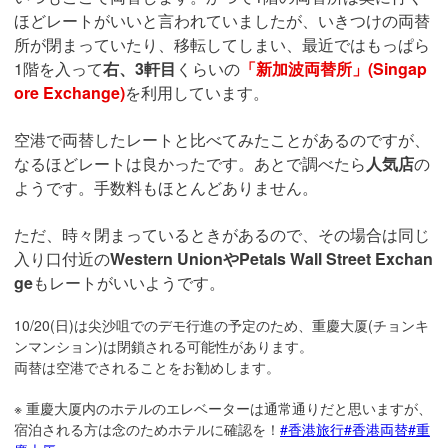
ほどレートがいいと言われていましたが、いきつけの両替
所が閉まっていたり、移転してしまい、最近ではもっぱら
1階を入って
右、3軒目
くらいの
「新加波両替所」(Singap
ore Exchange)
を利用しています。
空港で両替したレートと比べてみたことがあるのですが、
なるほどレートは良かったです。あとで調べたら
人気店
の
ようです。手数料もほとんどありません。
ただ、時々閉まっているときがあるので、その場合は同じ
入り口付近の
Western UnionやPetals Wall Street Exchan
ge
もレートがいいようです。
10/20(日)は尖沙咀でのデモ行進の予定のため、重慶大厦(チョンキ
ンマンション)は閉鎖される可能性があります。
両替は空港でされることをお勧めします。
※ 重慶大厦内のホテルのエレベーターは通常通りだと思いますが、
宿泊される方は念のためホテルに確認を！
#香港旅行
#香港両替
#重