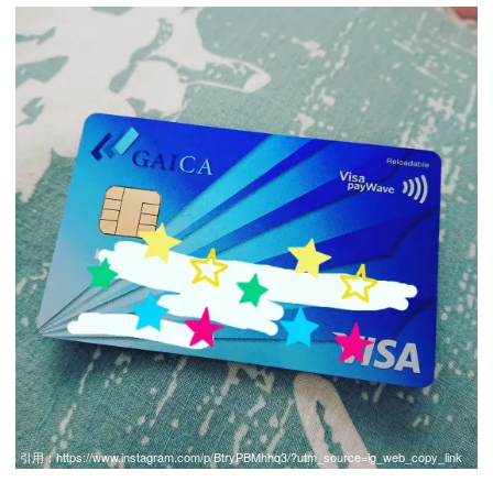
引用：
https://www.instagram.com/p/BtryPBMhhq3/?utm_source=ig_web_copy_link