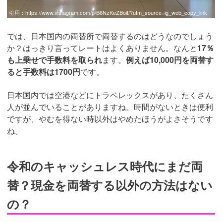
引用：
https://www.instagram.com/p/B6NzKeZBoif/?utm_source=ig_web_copy_link
では、日本国内の両替所で両替するのはどうなのでしょう
か？はっきり言ってレートはよくありません。なんと
17％
も上乗せで手数料を取られ
ます。
例えば10,000円を両替す
ると手数料は1700円
です。
日本国内では空港などにトラベレックスがあり、たくさん
人が並んでいることがありますね。時間がないときは便利
ですが、やむを得ない時以外はやめたほうがよさそうです
ね。
令和のキャッシュレス時代にまだ両
替？現金を両替する以外の方法はない
の？