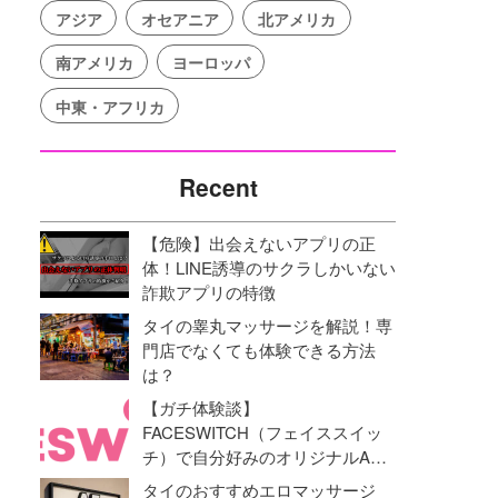
アジア
オセアニア
北アメリカ
南アメリカ
ヨーロッパ
中東・アフリカ
Recent
【危険】出会えないアプリの正
体！LINE誘導のサクラしかいない
詐欺アプリの特徴
タイの睾丸マッサージを解説！専
門店でなくても体験できる方法
は？
【ガチ体験談】
FACESWITCH（フェイススイッ
チ）で自分好みのオリジナルAV
動画を作成！オナニーライフに革
タイのおすすめエロマッサージ