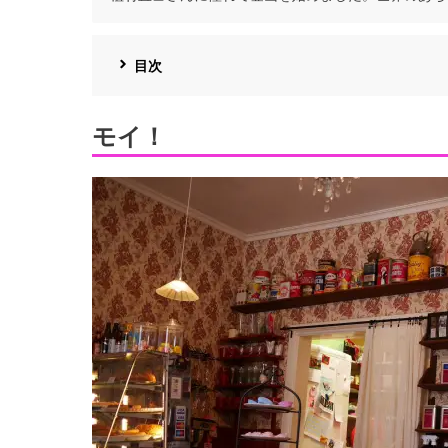
目次
モイ！