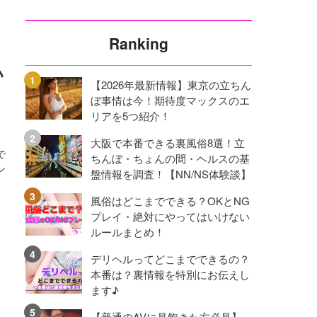
Ranking
い
【2026年最新情報】東京の立ちん
ぼ事情は今！期待度マックスのエ
リアを5つ紹介！
大阪で本番できる裏風俗8選！立
で
ちんぼ・ちょんの間・ヘルスの基
ン
盤情報を調査！【NN/NS体験談】
風俗はどこまでできる？OKとNG
プレイ・絶対にやってはいけない
ルールまとめ！
デリヘルってどこまでできるの？
本番は？裏情報を特別にお伝えし
ます♪
【普通のAVに見飽きた方必見】