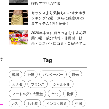
詐欺アプリの特徴
セックスより気持ちいいオナホラ
ンキング12選！さらに感度UPの
裏アイテム4選も紹介！
2026年本当に買うべきおすすめ媚
薬13選！成分情報・使用感・効
果・コスパ・口コミ・Q&A全てを
網羅！
け
Tag
韓国
台湾
バンクーバー
観光
カナダ
フランス
シャルトル
ノートルダム大聖堂
台北
物価
パリ
お土産
インスタ映え
中国