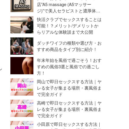
命勃発！
店”A5 massage (A5マッサー
ジ)”で美人セラピストと濃厚体験
【抜き・本番】
快活クラブでセックスすることは
可能！？メリット/デメリットか
らリアルな体験談まで大公開
ダッチワイフの種類や選び方・お
すすめ商品をタイプ別に紹介！
年末年始を風俗で過ごそう！おす
すめの風俗3選と風俗での過ごし
ン
方！
岡山で即日セックスする方法｜ヤ
レる女子が集まる場所・裏風俗ま
で完全ガイド
高崎で即日セックスする方法｜ヤ
レる女子が集まる場所・裏風俗ま
で完全ガイド
小田原で即日セックスする方法｜