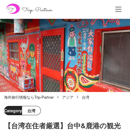
海外旅行情報ならTrip-Partner
アジア
台湾
Category
台湾
【台湾在住者厳選】台中&鹿港の観光