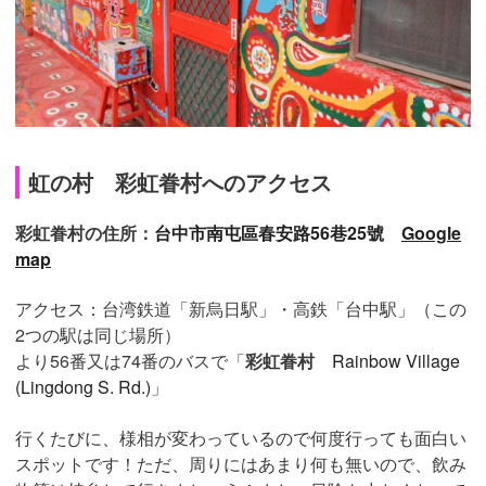
虹の村 彩虹眷村へのアクセス
彩虹眷村の住所：
台中市南屯區春安路56巷25號
Google
map
アクセス：台湾鉄道「新烏日駅」・高鉄「台中駅」（この
2つの駅は同じ場所）
より56番又は74番のバスで「
彩虹眷村
Rainbow Village
(Lingdong S. Rd.)
」
行くたびに、様相が変わっているので何度行っても面白い
スポットです！ただ、周りにはあまり何も無いので、飲み