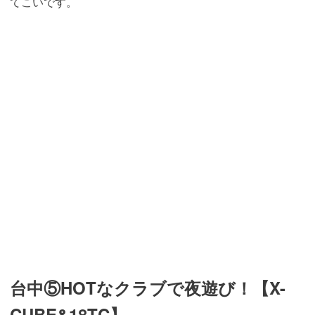
てこいです。
台中⑤HOTなクラブで夜遊び！【X-
CUBE&18TC】