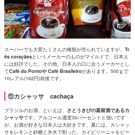
スーパーでも大変たくさんの種類が売られていますが、
Tr
ês coraçães
というメーカーのものがマイルドで、日本人
には好評でした。その他、日本人の口に合うメーカーとし
て
Café do Pontoや Café Brasileiro
があります。500ｇで
10レアル(162円)前後です。
⑪カシャッサ cachaça
ブラジルのお酒、といえば、
さとうきびの蒸留酒であるカ
シャッサ
です。アルコール濃度30パーセントと強いです
が、お酒が好きな日本人は大好きです。夏には、カシャッ
サをレモンと砂糖と氷水で割った、カイピリーニャをビー