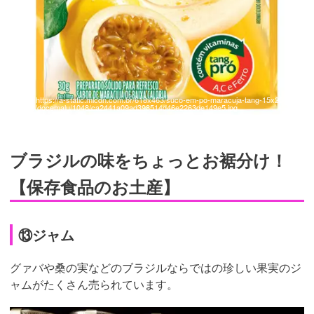
引用：
https://a-static.mlcdn.com.br/618x463/suco-em-po-maracuja-tang-15x25g-mo
ndelez/docemalu/1048/ca2441a09ad398514d46e2263de149e5.jpg
ブラジルの味をちょっとお裾分け！
【保存食品のお土産】
⑬ジャム
グァバや桑の実などのブラジルならではの珍しい果実のジ
ャムがたくさん売られています。