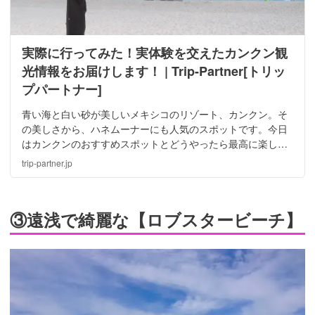
実際に行ってみた！実体験を交えたカンクン観
光情報をお届けします！ | Trip-Partner[トリッ
プパートナー]
青い海と白い砂が美しいメキシコのリゾート、カンクン。そ
の美しさから、ハネムーナーにも人気のスポットです。今日
はカンクンのおすすめスポットとどうやったら最高に楽しめ
るか、筆者が実際に旅行した体験をもとに紹介して行きま
trip-partner.jp
す！
③遠浅で綺麗な【ロブスタービーチ】