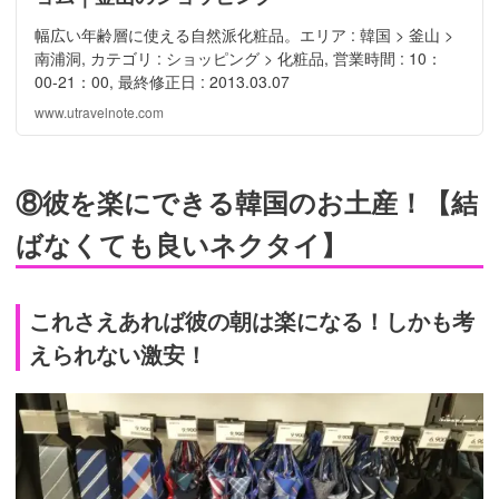
幅広い年齢層に使える自然派化粧品。エリア : 韓国 > 釜山 >
南浦洞, カテゴリ : ショッピング > 化粧品, 営業時間 : 10：
00-21：00, 最終修正日 : 2013.03.07
www.utravelnote.com
⑧彼を楽にできる韓国のお土産！【結
ばなくても良いネクタイ】
これさえあれば彼の朝は楽になる！しかも考
えられない激安！