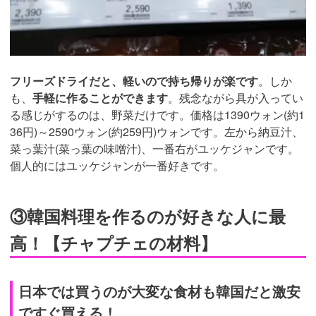
フリーズドライだと、軽いので持ち帰りが楽です
。しか
も、
手軽に作ることができます
。残念ながら具が入ってい
る感じがするのは、野菜だけです。価格は1390ウォン(約1
36円)～2590ウォン(約259円)ウォンです。左から納豆汁、
菜っ葉汁(菜っ葉の味噌汁)、一番右がユッケジャンです。
個人的にはユッケジャンが一番好きです。
③韓国料理を作るのが好きな人に最
高！【チャプチェの材料】
日本では買うのが大変な食材も韓国だと激安
ですぐ買える！