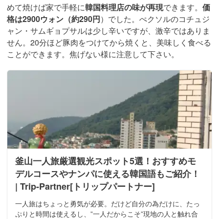
めて焼けば家で手軽に
韓国料理店の味が再現
できます。
価
格は2900ウォン（約290円
）でした。ぺクソルのコチュジ
ャン・サムギョプサルは少し辛いですが、激辛ではありま
せん。20分ほど豚肉をつけてから焼くと、美味しく食べる
ことができます。焦げない様に注意して下さい。
釜山一人旅厳選観光スポット5選！おすすめモ
デルコースやナンパに使える韓国語もご紹介！
| Trip-Partner[トリップパートナー]
一人旅はちょっと勇気が必要。だけど自分の為だけに、たっ
ぷりと時間は使えるし、”一人だからこそ”現地の人と触れ合