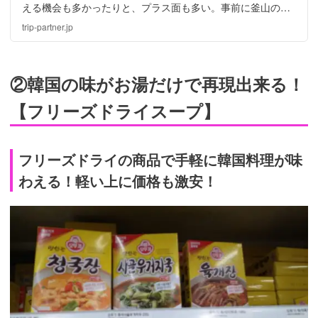
える機会も多かったりと、プラス面も多い。事前に釜山の一
人旅オススメ情報をチェックして、最高の釜山一人旅を実現
trip-partner.jp
しよう！釜山でナンパする方法もご紹介！
②韓国の味がお湯だけで再現出来る！
【フリーズドライスープ】
フリーズドライの商品で手軽に韓国料理が味
わえる！軽い上に価格も激安！