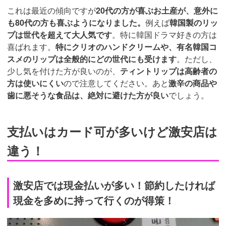
これは最近の傾向ですが
20代の方が喜ぶお土産が、意外に
も80代の方も喜ぶようになりました。
例えば
韓国製のリッ
プは世代を超えて大人気です
。特に韓国ドラマ好きの方は
喜ばれます。
特にクリオのハンドクリームや、有名韓国コ
スメのリップは全般的にどの世代にも受けます
。ただし、
少し気を付けた方が良いのが、
ティントリップは高齢者の
方は使いにくい
ので注意してください。あと
激辛の商品や
歯に悪そうな食品は、絶対に避けた方が良い
でしょう。
支払いはカード可が多いけど激安店は
違う！
激安店では現金払いが多い！節約したければ
現金を多めに持って行くのが得策！