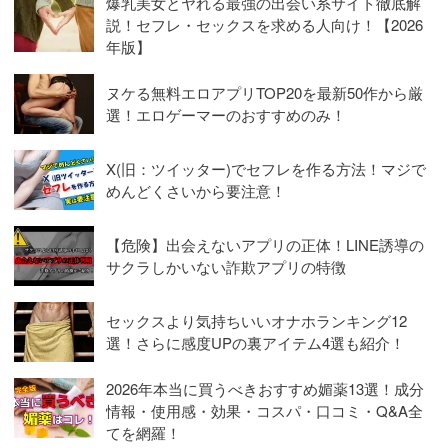
爆乳美女とヤれる最強の出会い系サイト徹底解
説！セフレ・セックスを求める人向け！【2026
年版】
ヌケる無料エロアプリTOP20を最新50作から厳
選！エロゲーマーのおすすめのみ！
X(旧：ツイッター)でセフレを作る方法！マジで
めんどくさいから要注意！
【危険】出会えないアプリの正体！LINE誘導の
サクラしかいない詐欺アプリの特徴
セックスより気持ちいいオナホランキング12
選！さらに感度UPの裏アイテム4選も紹介！
2026年本当に買うべきおすすめ媚薬13選！成分
情報・使用感・効果・コスパ・口コミ・Q&A全
てを網羅！