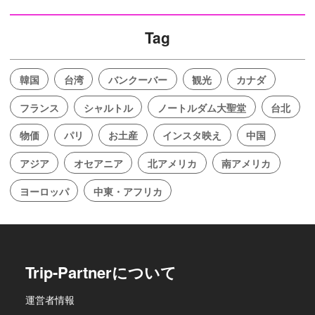
Tag
韓国
台湾
バンクーバー
観光
カナダ
フランス
シャルトル
ノートルダム大聖堂
台北
物価
パリ
お土産
インスタ映え
中国
アジア
オセアニア
北アメリカ
南アメリカ
ヨーロッパ
中東・アフリカ
Trip-Partnerについて
運営者情報