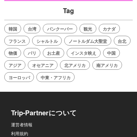
Tag
韓国
台湾
バンクーバー
観光
カナダ
フランス
シャルトル
ノートルダム大聖堂
台北
物価
パリ
お土産
インスタ映え
中国
アジア
オセアニア
北アメリカ
南アメリカ
ヨーロッパ
中東・アフリカ
Trip-Partnerについて
運営者情報
利用規約