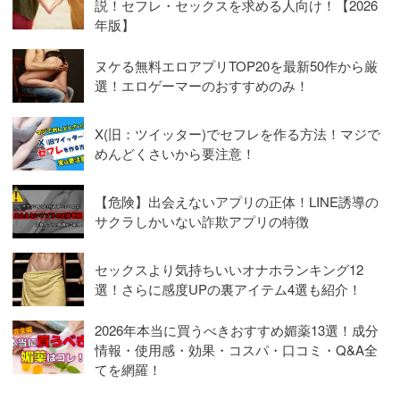
説！セフレ・セックスを求める人向け！【2026
年版】
ヌケる無料エロアプリTOP20を最新50作から厳
選！エロゲーマーのおすすめのみ！
X(旧：ツイッター)でセフレを作る方法！マジで
めんどくさいから要注意！
【危険】出会えないアプリの正体！LINE誘導の
サクラしかいない詐欺アプリの特徴
セックスより気持ちいいオナホランキング12
選！さらに感度UPの裏アイテム4選も紹介！
2026年本当に買うべきおすすめ媚薬13選！成分
情報・使用感・効果・コスパ・口コミ・Q&A全
てを網羅！