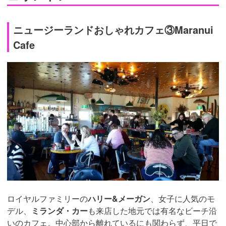
ニュージーランドおしゃれカフェ③Maranui
Cafe
ロイヤルファミリーの
ハリー&メーガン
、女子に人気のモ
デル、
ミランダ・カー
も来店した地元では有名なビーチ沿
いのカフェ。中心部から離れているにも関わらず、平日で