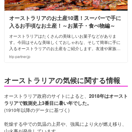
オーストラリアのお土産10選！スーパーで手に
入るお手頃なお土産！～お菓子・食べ物編～
オーストラリアはたくさんの美味しいお菓子などがありま
す。今回はそんな美味しくておしゃれな、そして簡単に手に
入るオーストラリアのお土産をご紹介します。友達や家族、
そして恋人にぜひお土産を買ってたくさんの人を喜ばせてあ
trip-partner.jp
げましょう。
オーストラリアの気候に関する情報
オーストラリア政府のサイトによると、
2018年はオースト
ラリアで観測史上3番目に暑い年でした。
(1910年以降のデータに基づく)
乾燥する中での気温の上昇や、強風により火が燃え移り、
山火事が発生しています。