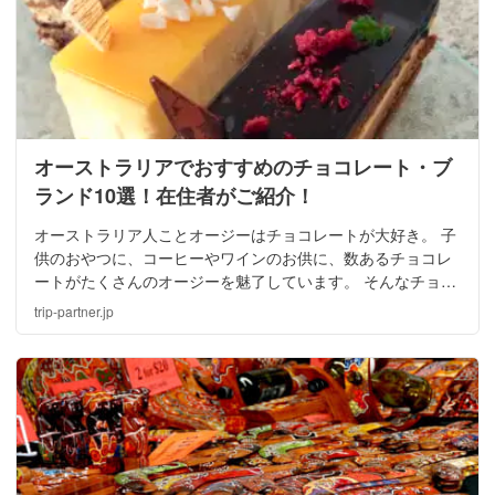
オーストラリアでおすすめのチョコレート・ブ
ランド10選！在住者がご紹介！
オーストラリア人ことオージーはチョコレートが大好き。 子
供のおやつに、コーヒーやワインのお供に、数あるチョコレ
ートがたくさんのオージーを魅了しています。 そんなチョコ
レートを自他共に認めるチョコホリックの筆者が紹介してい
trip-partner.jp
きたいと思います！