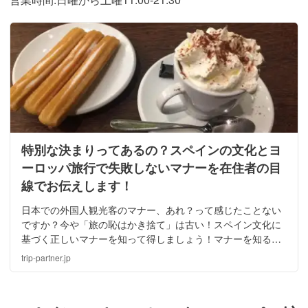
特別な決まりってあるの？スペインの文化とヨ
ーロッパ旅行で失敗しないマナーを在住者の目
線でお伝えします！
日本での外国人観光客のマナー、あれ？って感じたことない
ですか？今や「旅の恥はかき捨て」は古い！スペイン文化に
基づく正しいマナーを知って得しましょう！マナーを知るこ
とは文化を知ること、その国への尊敬も生まれます。場面別
trip-partner.jp
に見られる必要なマナーについてお伝えします。