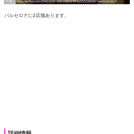
引用：
https://twitter.com/ERICK091986/status/644255533806014465/photo/1
バルセロナに2店舗あります。
詳細情報