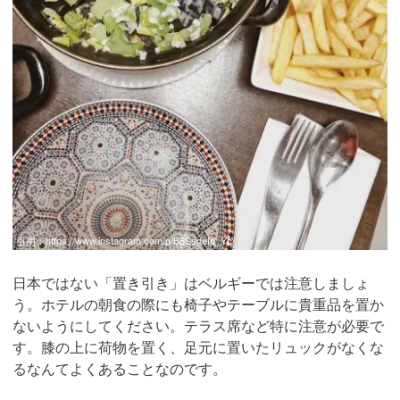
引用：
https://www.instagram.com/p/B6SsgeIp_Yc/
日本ではない「置き引き」はベルギーでは注意しましょ
う。ホテルの朝食の際にも椅子やテーブルに貴重品を置か
ないようにしてください。テラス席など特に注意が必要で
す。膝の上に荷物を置く、足元に置いたリュックがなくな
るなんてよくあることなのです。