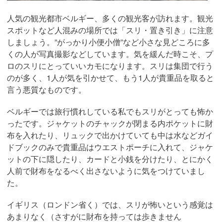
人気の観光都市ベルギー、多くの観光客が訪れます。観光
スポットなど人混みの場所では「スリ・置き引き」に注意
しましょう。”がっかり小便小僧”など小さな見どころに多
くの人が写真撮影などしています。気を緩んだ時こそ、プ
ロのスリにとっていいカモになります。スリは集団で行う
のが多く、1人が気を引かせて、もう1人が貴重品を取ると
言う悪質なものです。
ベルギーでは旅行慣れしている私でもスリがとっても怖か
ったです。ジャケットのチャックが閉まる内ポケットに財
布を入れたり、リュックで出かけていても中は水などガイ
ドブックのみで貴重品はウエストポーチに入れて、ジャケ
ットの下に隠したり、カードと小銭を分けたり、とにかく
人前で財布をなるべく出さないように気をつけていまし
た。
イギリス（ロンドン省く）では、スリが怖いという感覚は
あまりなく（さすがに財布を持っては歩きません