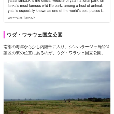
yalasrilanka.lk is the official website of yala national park, sri
lanka's most famous wild life park. among a host of animal,
yala is especially known as one of the world's best places to
stop leopard.
www.yalasrilanka.lk
ウダ・ワラウェ国立公園
南部の海岸から少し内陸部に入り、シンハラージャ自然保
護区の東の位置にあるのが、ウダ・ワラウェ国立公園。