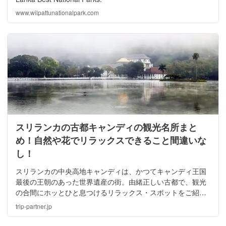
www.wilpattunationalpark.com
スリランカの古都キャンディの観光名所まと
め！自然や花でリラックスできること間違いな
し！
スリランカの中央高地キャンディは、かつてキャンディ王国
最後の王朝のあった世界遺産の街。由緒正しい古都で、観光
の合間にホッとひと息つけるリラックス・スポットをご紹
介。定番観光スポットから少しはずれて、忙しい旅の合間に
trip-partner.jp
印象的な思い出がきっと出来るはず！