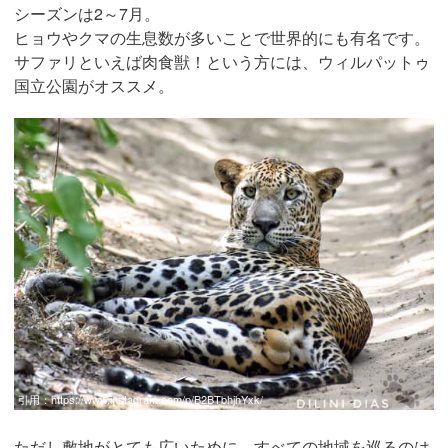
シーズンは2～7月。
ヒョウやクマの生息数が多いことで世界的にも有名です。
サファリといえば肉食獣！という方には、ウィルパットゥ
国立公園がオススメ。
引用：
https://www.instagram.com/p/B2BTbhjhYxk/
ただし敷地がとても広いために、すべての地域を巡るのは