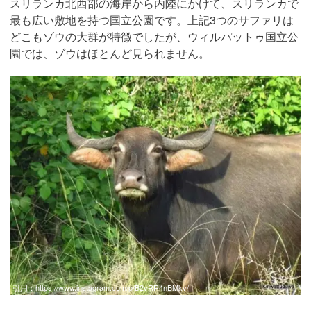
スリランカ北西部の海岸から内陸にかけて、スリランカで
最も広い敷地を持つ国立公園です。上記3つのサファリは
どこもゾウの大群が特徴でしたが、ウィルパットゥ国立公
園では、ゾウはほとんど見られません。
引用：
https://www.instagram.com/p/B2vRR4nBMkv/