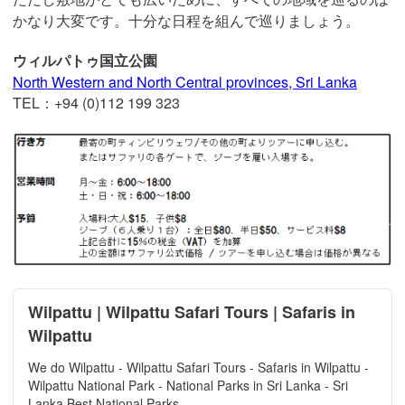
かなり大変です。十分な日程を組んで巡りましょう。
ウィルパトゥ国立公園
North Western and North Central provinces, Sri Lanka
TEL：+94 (0)112 199 323
Wilpattu | Wilpattu Safari Tours | Safaris in
Wilpattu
We do Wilpattu - Wilpattu Safari Tours - Safaris in Wilpattu -
Wilpattu National Park - National Parks in Sri Lanka - Sri
Lanka Best National Parks.