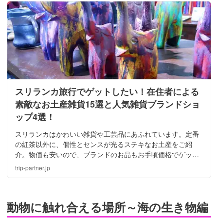
スリランカ旅行でゲットしたい！在住者による
素敵なお土産雑貨15選と人気雑貨ブランドショ
ップ4選！
スリランカはかわいい雑貨や工芸品にあふれています。定番
の紅茶以外に、個性とセンスが光るステキなお土産をご紹
介。物価も安いので、ブランドのお品もお手頃価格でゲット
できます！お土産に配るのは惜しい、自分用のお気に入りも
trip-partner.jp
見つかるはず！
動物に触れ合える場所～海の生き物編