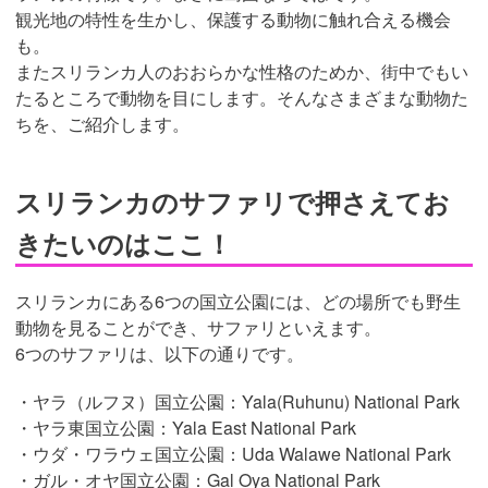
観光地の特性を生かし、保護する動物に触れ合える機会
も。
またスリランカ人のおおらかな性格のためか、街中でもい
たるところで動物を目にします。そんなさまざまな動物た
ちを、ご紹介します。
スリランカのサファリで押さえてお
きたいのはここ！
スリランカにある6つの国立公園には、どの場所でも野生
動物を見ることができ、サファリといえます。
6つのサファリは、以下の通りです。
・ヤラ（ルフヌ）国立公園：Yala(Ruhunu) National Park
・ヤラ東国立公園：Yala East National Park
・ウダ・ワラウェ国立公園：Uda Walawe National Park
・ガル・オヤ国立公園：Gal Oya National Park