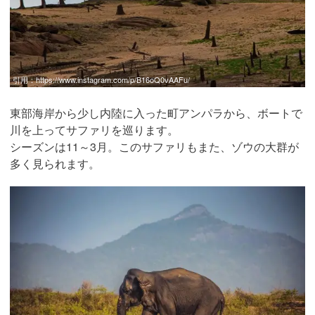
引用：
https://www.instagram.com/p/B16oQ0vAAFu/
東部海岸から少し内陸に入った町アンパラから、ボートで
川を上ってサファリを巡ります。
シーズンは11～3月。このサファリもまた、ゾウの大群が
多く見られます。