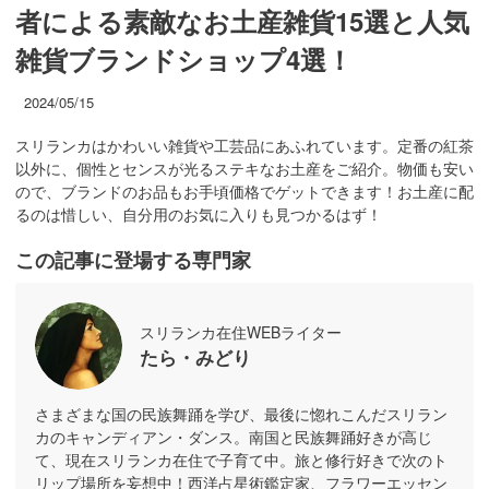
者による素敵なお土産雑貨15選と人気
雑貨ブランドショップ4選！
2024/05/15
スリランカはかわいい雑貨や工芸品にあふれています。定番の紅茶
以外に、個性とセンスが光るステキなお土産をご紹介。物価も安い
ので、ブランドのお品もお手頃価格でゲットできます！お土産に配
るのは惜しい、自分用のお気に入りも見つかるはず！
この記事に登場する専門家
スリランカ在住WEBライター
たら・みどり
さまざまな国の民族舞踊を学び、最後に惚れこんだスリラン
カのキャンディアン・ダンス。南国と民族舞踊好きが高じ
て、現在スリランカ在住で子育て中。旅と修行好きで次のト
リップ場所を妄想中！西洋占星術鑑定家、フラワーエッセン