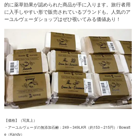
的に薬草効果が認められた商品が手に入ります。旅行者用
に入手しやすい形で販売されているブランドも。人気のア
ーユルヴェーダショップはぜひ覗いてみる価値あり！
【価格】（写真上）
・アーユルヴェーダの無添加石鹸：249～349LKR（約153～215円）/ Bowatt
e（Kandy）