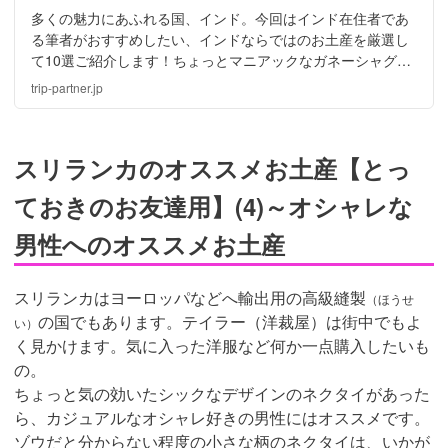
多くの魅力にあふれる国、インド。今回はインド在住者であ
る筆者がおすすめしたい、インドならではのお土産を厳選し
て10選ご紹介します！ちょっとマニアックなガネーシャグッ
ズから、スパイスや紅茶など、インドのお土産は、ばらまき
trip-partner.jp
土産にも最適です！
スリランカのオススメお土産【とっ
ておきのお友達用】(4)～オシャレな
男性へのオススメお土産
スリランカはヨーロッパなどへ輸出用の高級縫製
（ほうせ
の国でもあります。テイラー（洋裁屋）は街中でもよ
い）
く見かけます。気に入った洋服など何か一点購入したいも
の。
ちょっと気の効いたシックなデザインのネクタイがあった
ら、カジュアルなオシャレ好きの男性にはオススメです。
ゾウだと分からない程度の小さな柄のネクタイは、いかが