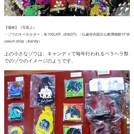
【価格】（写真上）
・ゾウのキーホルダー：各100LKR（約62円）
/ 仏歯寺内国立仏教博物館1F M
useum shop（Kandy）
上の小さなゾウは、キャンディで毎年行われるペラヘラ祭
でのゾウのイメージのようです。