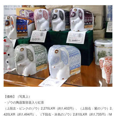
【価格】（写真上）
・ゾウの陶器製容器入り紅茶
（上段左・ピンクのゾウ）2,270LKR（約1,402円）、（上段右：紫のゾウ）2,
420LKR（約1,494円）、（下段右・水色のゾウ）2,810LKR（約1,735円）/ M