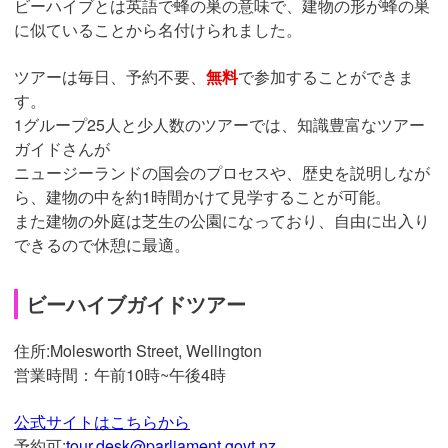
ビーハイブとは英語で蜂の巣の意味で、建物の形が蜂の巣
に似ていることから名付けられました。
ツアーは毎日、予約不要、
無料
で参加することができま
す。
1グループ25人と少人数のツアーでは、知識豊富なツアー
ガイドさんが
ニュージーランドの国会のプロセスや、歴史を説明しなが
ら、建物の中を約1時間かけて見学することが可能。
また建物の外庭は芝生の公園になっており、自由に出入り
できるので休憩に最適。
ビーハイブガイドツアー
住所:
Molesworth Street, Wellington
営業時間：午前
10時~午後4時
公式サイトはこちらから
予約可:
tour.desk@parliament.govt.nz