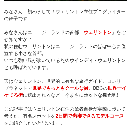
みなさん、初めまして！ウェリントン在住ブログライター
の舞子です!
みなさんはニュージーランドの首都「
ウェリントン
」をご
存知ですか？
私の住むウェリントンはニュージーランドのほぼ中心に位
置する小さな首都。
いつも強い風が吹いているため
ウインディ・ウェリントン
とも呼ばれています。
実はウェリントン、世界的に有名な旅行ガイド、ロンリー
プラネットで
世界でもっともクールな街、
BBCの
世界一イ
ケてる街
に選出されるなど、今まさに
ホットな観光地!
この記事ではウェリントン在住の筆者自身が実際に歩いて
考えた、有名スポットを
2日間
で満喫できるモデルコース
をご紹介したいと思います。