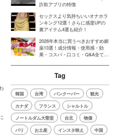
詐欺アプリの特徴
セックスより気持ちいいオナホラ
ンキング12選！さらに感度UPの
裏アイテム4選も紹介！
2026年本当に買うべきおすすめ媚
薬13選！成分情報・使用感・効
果・コスパ・口コミ・Q&A全てを
網羅！
Tag
わ
韓国
台湾
バンクーバー
観光
カナダ
フランス
シャルトル
に
ノートルダム大聖堂
台北
物価
パリ
お土産
インスタ映え
中国