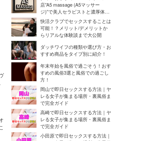
命勃発！
店”A5 massage (A5マッサー
ジ)”で美人セラピストと濃厚体験
【抜き・本番】
快活クラブでセックスすることは
可能！？メリット/デメリットか
らリアルな体験談まで大公開
ダッチワイフの種類や選び方・お
すすめ商品をタイプ別に紹介！
年末年始を風俗で過ごそう！おす
すめの風俗3選と風俗での過ごし
ヴ
方！
。
岡山で即日セックスする方法｜ヤ
レる女子が集まる場所・裏風俗ま
で完全ガイド
高崎で即日セックスする方法｜ヤ
レる女子が集まる場所・裏風俗ま
オ
で完全ガイド
こ
小田原で即日セックスする方法｜