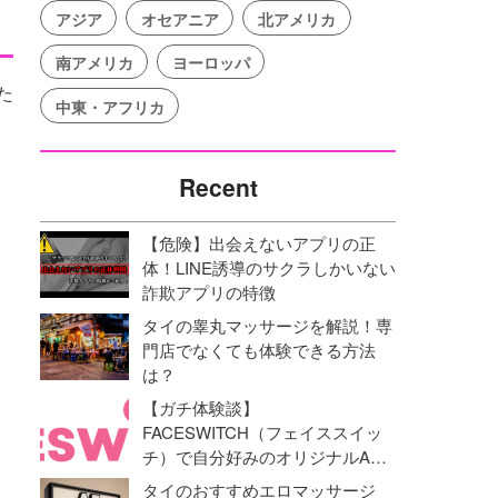
アジア
オセアニア
北アメリカ
南アメリカ
ヨーロッパ
た
中東・アフリカ
Recent
【危険】出会えないアプリの正
体！LINE誘導のサクラしかいない
詐欺アプリの特徴
タイの睾丸マッサージを解説！専
門店でなくても体験できる方法
は？
【ガチ体験談】
FACESWITCH（フェイススイッ
チ）で自分好みのオリジナルAV
動画を作成！オナニーライフに革
タイのおすすめエロマッサージ