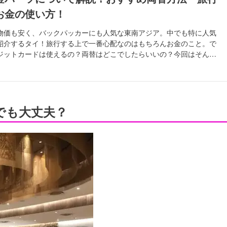
お金の使い方！
物価も安く、バックパッカーにも人気な東南アジア。中でも特に人気
紹介するタイ！旅行する上で一番心配なのはもちろんお金のこと。で
ジットカードは使えるの？両替はどこでしたらいいの？今回はそんな
情をご紹介します。
でも大丈夫？