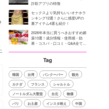
詐欺アプリの特徴
セックスより気持ちいいオナホラ
ンキング12選！さらに感度UPの
き
裏アイテム4選も紹介！
2026年本当に買うべきおすすめ媚
薬13選！成分情報・使用感・効
果・コスパ・口コミ・Q&A全てを
網羅！
こ
Tag
韓国
台湾
バンクーバー
観光
カナダ
フランス
シャルトル
ノートルダム大聖堂
台北
物価
パリ
お土産
インスタ映え
中国