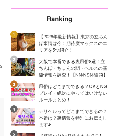
Ranking
【2026年最新情報】東京の立ちん
ぼ事情は今！期待度マックスのエ
リアを5つ紹介！
大阪で本番できる裏風俗8選！立
る
ちんぼ・ちょんの間・ヘルスの基
、
盤情報を調査！【NN/NS体験談】
風俗はどこまでできる？OKとNG
プレイ・絶対にやってはいけない
ルールまとめ！
デリヘルってどこまでできるの？
本番は？裏情報を特別にお伝えし
ます♪
【普通のAVに見飽きた方必見】