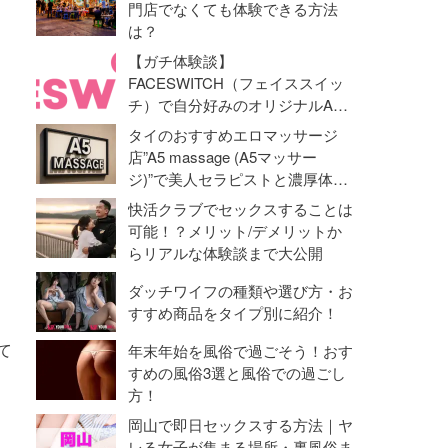
門店でなくても体験できる方法
は？
【ガチ体験談】
FACESWITCH（フェイススイッ
チ）で自分好みのオリジナルAV
動画を作成！オナニーライフに革
タイのおすすめエロマッサージ
命勃発！
店”A5 massage (A5マッサー
ジ)”で美人セラピストと濃厚体験
【抜き・本番】
快活クラブでセックスすることは
可能！？メリット/デメリットか
らリアルな体験談まで大公開
ダッチワイフの種類や選び方・お
すすめ商品をタイプ別に紹介！
て
年末年始を風俗で過ごそう！おす
すめの風俗3選と風俗での過ごし
方！
岡山で即日セックスする方法｜ヤ
レる女子が集まる場所・裏風俗ま