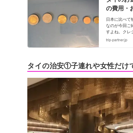
の費用・
日本に比べて
なのが今回ご
すよね。クレ
タイのお金事
trip-partner.jp
タイの治安①子連れや女性だけ