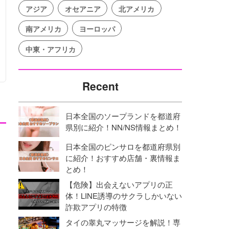
アジア
オセアニア
北アメリカ
南アメリカ
ヨーロッパ
中東・アフリカ
Recent
日本全国のソープランドを都道府
県別に紹介！NN/NS情報まとめ！
日本全国のピンサロを都道府県別
に紹介！おすすめ店舗・裏情報ま
とめ！
【危険】出会えないアプリの正
体！LINE誘導のサクラしかいない
詐欺アプリの特徴
タイの睾丸マッサージを解説！専