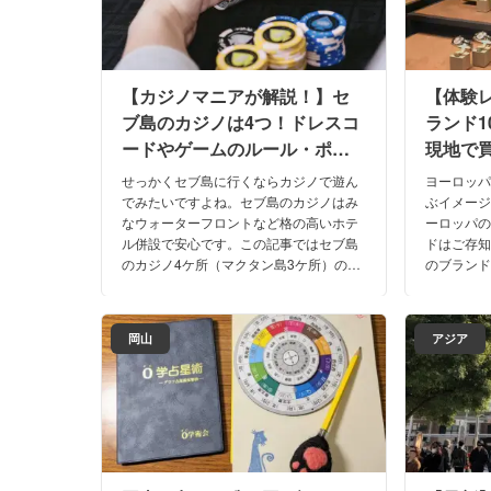
【カジノマニアが解説！】セ
【体験
ブ島のカジノは4つ！ドレスコ
ランド
ードやゲームのルール・ポー
現地で買
カー事情を体験談と併せて公
ツを解
せっかくセブ島に行くならカジノで遊ん
ヨーロッ
開！
でみたいですよね。セブ島のカジノはみ
ぶイメー
なウォーターフロントなど格の高いホテ
ーロッパ
ル併設で安心です。この記事ではセブ島
ドはご存
のカジノ4ケ所（マクタン島3ケ所）の場
のブラン
所やドレスコード（服装）などの基本情
ランドま
報の他、ポーカー事情も解説いたしま
うとお得
す。
す！どう
岡山
アジア