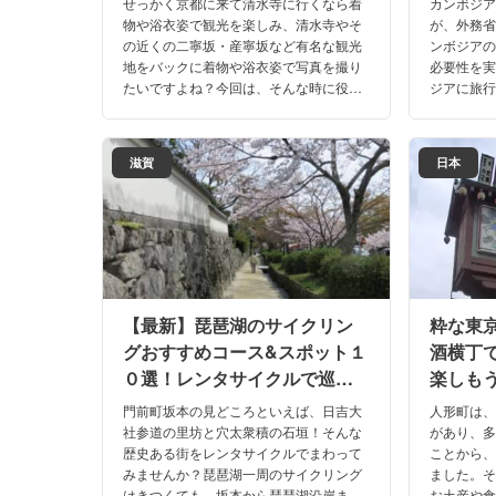
せっかく京都に来て清水寺に行くなら着
カンボジア
物や浴衣姿で観光を楽しみ、清水寺やそ
が、外務省
の近くの二寧坂・産寧坂など有名な観光
ンボジア
地をバックに着物や浴衣姿で写真を撮り
必要性を
たいですよね？今回は、そんな時に役立
ジアに旅
つ清水寺周辺の着物や浴衣のレンタル店
に、予防
の情報をお届けします。
か否か、
します。
滋賀
日本
【最新】琵琶湖のサイクリン
粋な東
グおすすめコース&スポット１
酒横丁
０選！レンタサイクルで巡る
楽しも
比叡山坂本が美しい！
10選を
門前町坂本の見どころといえば、日吉大
人形町は
社参道の里坊と穴太衆積の石垣！そんな
があり、
歴史ある街をレンタサイクルでまわって
ことから
みませんか？琵琶湖一周のサイクリング
ました。
はきつくても、坂本から琵琶湖沿岸まで
お土産や