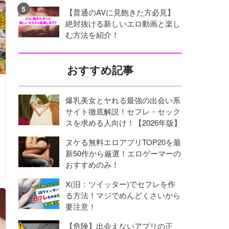
【普通のAVに見飽きた方必見】
絶対抜ける新しいエロ動画と楽し
む方法を紹介！
おすすめ記事
爆乳美女とヤれる最強の出会い系
サイト徹底解説！セフレ・セック
スを求める人向け！【2026年版】
ヌケる無料エロアプリTOP20を最
新50作から厳選！エロゲーマーの
おすすめのみ！
X(旧：ツイッター)でセフレを作
る方法！マジでめんどくさいから
要注意！
【危険】出会えないアプリの正