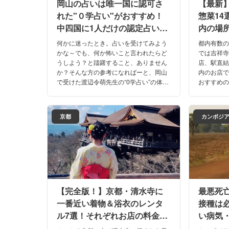
岡山の占いは唯一国に認可さ
【最新
れた"０学占い"がおすすめ！
惣菜1
中四国に1人だけの認定占い師
内の場
さんも紹介！
て揃う
何かに迷ったとき。占いを受けてみよう
都内有数
かな～でも、何か怖いこと言われたらど
では吉祥
うしよう？と躊躇すること、ありません
店、駅直
か？そんな方の参考になればーと、岡山
内のお店
で受けた渡辺令萌先生の“0学占い”の体験
おすすめ
記と、お勧めの占い師さんをご紹介しま
す。歩き
す！先生にお聞きした「占いの上手な活
ので楽で
用法」も♪
京都
カンボジ
【完全版！】京都・清水寺に
最悪死
一番近い着物＆浴衣のレンタ
接種は
ル7選！それぞれお店の料金・
い病気
個性や特徴もご紹介！
介！