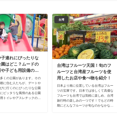
台湾
や子連れにぴったりな
公園はどこ？ムードの
台湾はフルーツ天国！旬のフ
所や子ども用設備の有
ルーツと台湾産フルーツを使
介
用したお店や食べ物を紹介！
数多くの公園があります。その
京都に住む人たちが、デートや
日本より南に位置している台湾はフルー
遊びに行くのにぴったりな公園
ツの宝庫です。日本では珍しくて高価な
トにピッタリな風情のある公園
フルーツも台湾では気軽に楽しめ、台湾
も用トイレやアスレチックのあ
旅行時の楽しみの一つです！でもどの時
駐車場の有無などを紹介しま
期にどんなフルーツが旬なのかなかなか
分からないですよね！そこで今回は、季
節ごとの旬なフルーツや台湾ならではの