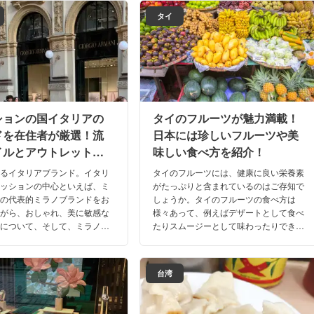
フルーツ、フルーツを使用したお店、商
タイ
品などを10選紹介させていただきます！
ションの国イタリアの
タイのフルーツが魅力満載！
ドを在住者が厳選！流
日本には珍しいフルーツや美
イルとアウトレットも
味しい食べ方を紹介！
れるイタリアブランド。イタリ
タイのフルーツには、健康に良い栄養素
ァッションの中心といえば、ミ
がたっぷりと含まれているのはご存知で
々の代表的ミラノブランドをお
しょうか。タイのフルーツの食べ方は
ながら、おしゃれ、美に敏感な
様々あって、例えばデザートとして食べ
人について、そして、ミラノ最
たりスムージーとして味わったりできち
報を、ファッションコンシャス
ゃうんです。タイのフルーツから健康に
タリア在住者がお届け！
欠かせない要素を楽しく補給しましょう
ね！
台湾