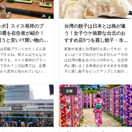
レポ】スイス発祥のブ
台湾の餃子は日本とは格が違
10選を在住者が紹介！
う！女子ウケ抜群な台北のお
うと安い!?買い物のコ
すすめ店5つを蒸し餃子・水餃
説！
子別に紹介！
パは高級ブランドがたくさん並
家族や友達と台湾旅行も良いですが、た
ジですよね。皆さんはそんなヨ
まには一人で出かけてみませんか？今日
の中でも、スイス発祥のブラン
は台湾の数あるグルメの中から、台北市
知ですか？この記事では、定番
内に通いまくる筆者がおすすめする水餃
ドから意外と知られていないブ
子と蒸し餃子をピックアップして紹介し
で解説します。また、現地で買
ます！台北駅からアクセスも良く女性一
なのかどうかも検証していきま
人でも入りやすい餃子店情報をお届け！
ぞ最後までお楽しみ下さい。
京都