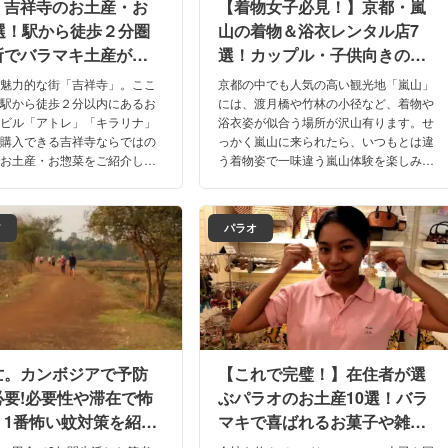
】吉祥寺のお土産・お
【着物女子必見！】京都・嵐
4選！駅から徒歩２分圏
山の着物＆浴衣レンタル店7
所でバラマキ土産が全
選！カップル・子供向きの店
！
や個性的でカワイイ着物も沢
の魅力的な街「吉祥寺」。ここ
京都の中でも人気の高い観光地「嵐山」
山！
寺駅から徒歩２分以内にあるお
には、渡月橋や竹林の小径など、着物や
結ビル「アトレ」「キラリナ」
浴衣姿が似合う場所が沢山有ります。せ
で購入できる吉祥寺ならではの
っかく嵐山に来られたら、いつもとは違
のお土産・お惣菜をご紹介しま
う着物姿で一味違う嵐山体験を楽しみた
回った後、帰りにさっと寄れる
いですよね。今回は、そんな嵐山の着物
すよ♪
＆浴衣レンタルのお店をお届け！
ア
パラオ
亡。カンボジアで予防
【これで完璧！】在住者が選
必要!必要性や滞在で怖
ぶパラオのお土産10選！バラ
・1番怖い蚊対策を紹
マキで喜ばれるお菓子や雑貨
を紹介！