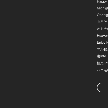
Happy 
Midnig
Onenig
ぷろぞ
オトナ
Heave
Enjoy N
マル秘
裏Info
極楽Lov
パコ活n
検
索
ワ