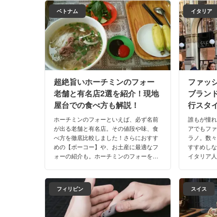
ベトナム
イタリア
超絶旨いホーチミンのフォー
ファッ
老舗と有名店2選を紹介！現地
ブラン
屋台での食べ方も解説！
行スタ
紹介！
ホーチミンのフォーといえば、必ず名前
誰もが憧
が出る老舗と有名店。その値段や味、食
アでもフ
べ方を徹底比較しました！さらにおすす
ラノ。数
めの【ボーコー】や、お土産に最適なフ
すすめし
ォーの紹介も。ホーチミンのフォーを極
イタリア
めるために、路上屋台のフォーまでも実
新流行情
食している経験から食べ方も解説いたし
な、北イ
ます。
フィリピン
スイス