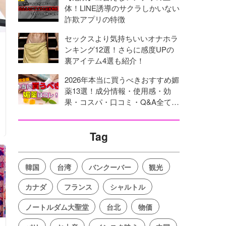
体！LINE誘導のサクラしかいない
詐欺アプリの特徴
セックスより気持ちいいオナホラ
ンキング12選！さらに感度UPの
裏アイテム4選も紹介！
2026年本当に買うべきおすすめ媚
薬13選！成分情報・使用感・効
果・コスパ・口コミ・Q&A全てを
網羅！
Tag
韓国
台湾
バンクーバー
観光
カナダ
フランス
シャルトル
ノートルダム大聖堂
台北
物価