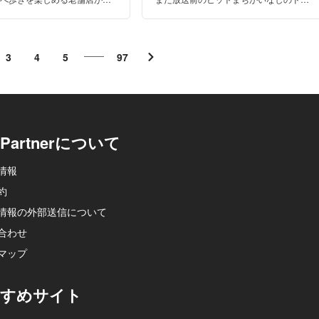
いる通りがあります。粋な下町
マのロケ地を一足はやくご紹介します！
と食べ歩きを楽しんでみません
3
4
5
97
p-Partnerについて
情報
約
情報の外部送信について
合わせ
マップ
すめサイト