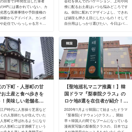
の田舎で3年間生活した筆者
会社を休んでのバケーション、上司や同
のHPには書かれていない、カ
僚に配るお土産はいつも悩みどころです
の劣悪な医療事情や予防接種の
ね。個別に配れてデザインよし、できれ
実体験からアドバイス。カンボ
ば値段も押さえ目にしたいもの！そして
行や赴任でいらっしゃる方々
自分用はしっかり選びたい。今日はパラ
接種の料金やおすすめ度、必須
オ在住歴20年の筆者が、現地のおすすめ
注意事項など徹底的に解説いた
のお土産品をご紹介します！
韓国
京の下町・人形町の甘
【聖地巡礼マニア推薦！】韓
でお土産と食べ歩きを
国ドラマ『梨泰院クラス』の
う！美味しい老舗名店
ロケ地8選を在住者が紹介！日
紹介！
本でもヒット間違いなしの聖
、江戸時代に人形操り芝居など
2020年1月より韓国にて始まったドラマ
地を先取り！
多くの人形師たちが住んでいた
『梨泰院(イテウォン)クラス』。開始
、人形町と呼ばれるようになり
早々韓国人の間でもブームになっている
その人形町には甘酒横丁という
漫画実写版の梨泰院クラスの、日本では
食べ歩きを楽しめる老舗店が立
まだ放送前のヒットまちがいなしのドラ