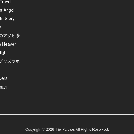
Travel
ht Angel
ht Story
く
のアソビ場
n Heaven
ight
グッズラボ
ers
avi
Copyright ©
2026
Trip-Partner
, All Rights Reserved.