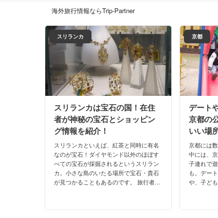
海外旅行情報ならTrip-Partner
スリランカ
京都
スリランカは宝石の国！在住
デート
者が神秘の宝石とショッピン
京都の
グ情報を紹介！
いい場
無も紹
スリランカといえば、紅茶と同時に有名
京都には
なのが宝石！ダイヤモンド以外のほぼす
中には、
べての宝石が採掘されるというスリラン
子連れで
カ。小さな島のいたる場所で宝石・貴石
も。デー
が見つかることもあるのです。 旅行者な
や、子ど
らぜひ買いたいオススメの石から、見学
る公園、
したい場所とアクティビティまでをご紹
す。
介します！