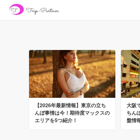
【2026年最新情報】東京の立ち
大阪
んぼ事情は今！期待度マックスの
ちん
エリアを5つ紹介！
盤情報
談】