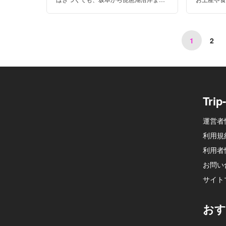
ならサイクリング初心者でも大丈夫！今
ち並んで
話題の明智光秀ゆかりのスポットも紹介
でお土産
します。
か。
1
2
Tri
運営者
利用規
利用者
お問い
サイト
おす