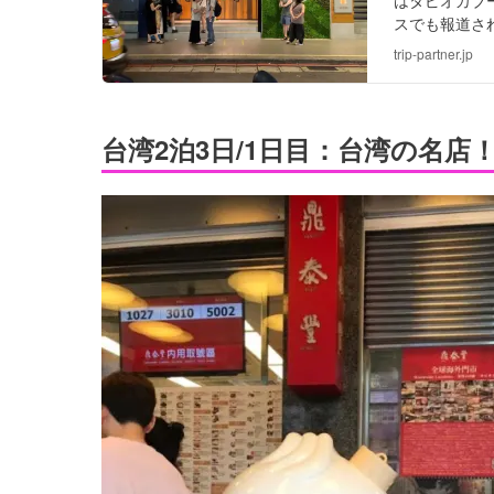
スでも報道さ
した台北駅周
trip-partner.jp
台湾2泊3日/1日目：台湾の名