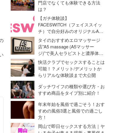
門店でなくても体験できる方法
は？
【ガチ体験談】
FACESWITCH（フェイススイッ
チ）で自分好みのオリジナルAV
動画を作成！オナニーライフに革
の
タイのおすすめエロマッサージ
命勃発！
店”A5 massage (A5マッサー
ジ)”で美人セラピストと濃厚体験
い
【抜き・本番】
快活クラブでセックスすることは
可能！？メリット/デメリットか
らリアルな体験談まで大公開
ダッチワイフの種類や選び方・お
すすめ商品をタイプ別に紹介！
年末年始を風俗で過ごそう！おす
すめの風俗3選と風俗での過ごし
方！
岡山で即日セックスする方法｜ヤ
レる女子が集まる場所・裏風俗ま