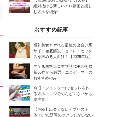
絶対抜ける新しいエロ動画と楽し
む方法を紹介！
おすすめ記事
爆乳美女とヤれる最強の出会い系
サイト徹底解説！セフレ・セック
スを求める人向け！【2026年版】
ヌケる無料エロアプリTOP20を最
新50作から厳選！エロゲーマーの
おすすめのみ！
X(旧：ツイッター)でセフレを作
る方法！マジでめんどくさいから
要注意！
【危険】出会えないアプリの正
体！LINE誘導のサクラしかいない