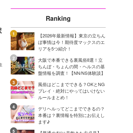
Ranking
ポ
【2026年最新情報】東京の立ちん
ぼ事情は今！期待度マックスのエ
リアを5つ紹介！
大阪で本番できる裏風俗8選！立
住
ちんぼ・ちょんの間・ヘルスの基
。
盤情報を調査！【NN/NS体験談】
風俗はどこまでできる？OKとNG
プレイ・絶対にやってはいけない
ルールまとめ！
デリヘルってどこまでできるの？
本番は？裏情報を特別にお伝えし
ます♪
【普通のAVに見飽きた方必見】