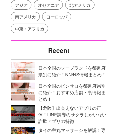
アジア
オセアニア
北アメリカ
南アメリカ
ヨーロッパ
中東・アフリカ
Recent
日本全国のソープランドを都道府
県別に紹介！NN/NS情報まとめ！
日本全国のピンサロを都道府県別
に紹介！おすすめ店舗・裏情報ま
とめ！
【危険】出会えないアプリの正
体！LINE誘導のサクラしかいない
詐欺アプリの特徴
タイの睾丸マッサージを解説！専