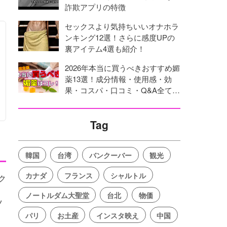
詐欺アプリの特徴
セックスより気持ちいいオナホラ
ンキング12選！さらに感度UPの
裏アイテム4選も紹介！
2026年本当に買うべきおすすめ媚
薬13選！成分情報・使用感・効
果・コスパ・口コミ・Q&A全てを
網羅！
Tag
韓国
台湾
バンクーバー
観光
カナダ
フランス
シャルトル
ク
ノートルダム大聖堂
台北
物価
ツ
パリ
お土産
インスタ映え
中国