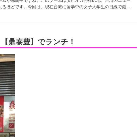
れるほどです。今回は、現在台湾に留学中の女子大学生の目線で厳選
辺の人気タピオカショップ10店舗をご紹介していきます！
店！【鼎泰豊】でランチ！