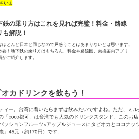
さい↓
下鉄の乗り方はこれを見れば完璧！料金・路線
リも解説！
はほとんど日本と同じなので戸惑うことはあまりないとは思います。
必要！地下鉄の乗り方はもちろん、料金や路線図、乗換案内アプリ
員がご紹介します。
タピオカドリンクを飲もう！
ティー。台湾に着いたらまずは飲みたいですよね。ただ、ミル
「coco都可」は台湾でも人気のドリンクスタンド。このお店
パッションフルーツ×アップルジュースにタピオカとココナッ
炮
」
45元（約170円）
です。