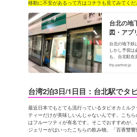
移動に不安があるって方はコチラも見てみてくだ
台北の地
図・アプ
台北の地下鉄
しかし予習は
も、台北駐在
trip-partner.jp
台湾2泊3日/1日目：台北駅で
最近日本でもとても流行っているタピオカミルク
ティーだけが美味しいんじゃないんです。こちらの
はフルーツティが有名です。そこでおすすめが、
ジェリーがはいったこちらの飲み物。「
百香雙響