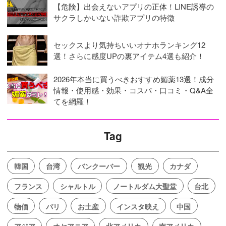
【危険】出会えないアプリの正体！LINE誘導の
サクラしかいない詐欺アプリの特徴
セックスより気持ちいいオナホランキング12
選！さらに感度UPの裏アイテム4選も紹介！
2026年本当に買うべきおすすめ媚薬13選！成分
情報・使用感・効果・コスパ・口コミ・Q&A全
てを網羅！
Tag
韓国
台湾
バンクーバー
観光
カナダ
フランス
シャルトル
ノートルダム大聖堂
台北
物価
パリ
お土産
インスタ映え
中国